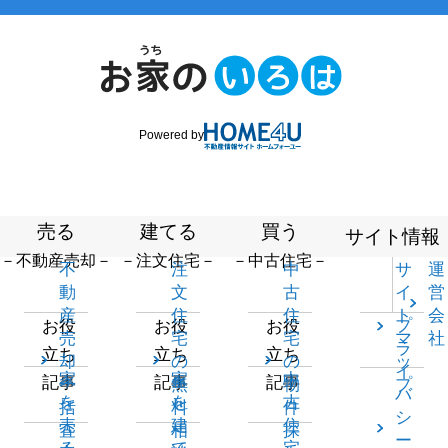
Powered by
売る
建てる
買う
サイト情報
－不動産売却－
－注文住宅－
－中古住宅－
不
注
中
サ
運
動
文
古
イ
営
産
住
住
ト
会
プ
お役
お役
お役
売
宅
宅
マ
社
ラ
立ち
立ち
立ち
却
の
の
ッ
イ
家
家
中
記事
記事
記事
一
無
物
プ
バ
を
を
古
括
料
件
シ
売
建
住
査
相
探
ー