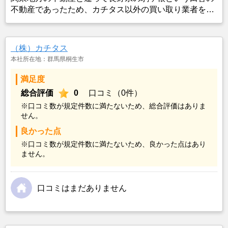
不動産であったため、カチタス以外の買い取り業者をみ
つけることができなかったことがカチタスを選んだ一番
の理由。売却金額については不満もあったが、いつまで
も空き家の状態で不動産を残しておけないと考えて売却
（株）カチタス
を決めた。
本社所在地：群馬県桐生市
満足度
総合評価
0
口コミ（0件）
※口コミ数が規定件数に満たないため、総合評価はありま
せん。
良かった点
※口コミ数が規定件数に満たないため、良かった点はあり
ません。
口コミはまだありません