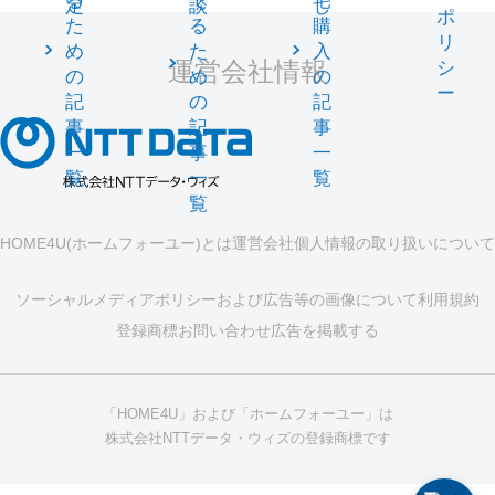
る
て
宅
定
談
し
ポ
た
る
購
リ
め
た
入
運営会社情報
シ
の
め
の
ー
記
の
記
事
記
事
一
事
一
覧
一
覧
覧
HOME4U(ホームフォーユー)とは
運営会社
個人情報の取り扱いについて
ソーシャルメディアポリシーおよび広告等の画像について
利用規約
登録商標
お問い合わせ
広告を掲載する
「HOME4U」および「ホームフォーユー」は
株式会社NTTデータ・ウィズの登録商標です