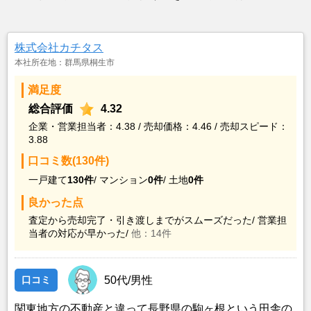
株式会社カチタス
本社所在地：群馬県桐生市
満足度
総合評価
4.32
企業・営業担当者：4.38 / 売却価格：4.46 / 売却スピード：
3.88
口コミ数(130件)
一戸建て
130件
/
マンション
0件
/
土地
0件
良かった点
査定から売却完了・引き渡しまでがスムーズだった/
営業担
当者の対応が早かった/
他：14件
口コミ
50代/男性
関東地方の不動産と違って長野県の駒ヶ根という田舎の