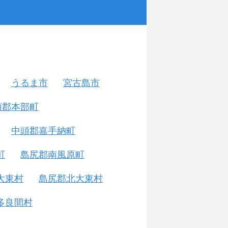
うるま市
宮古島市
頭郡本部町
中頭郡嘉手納町
町
島尻郡南風原町
大東村
島尻郡北大東村
多良間村