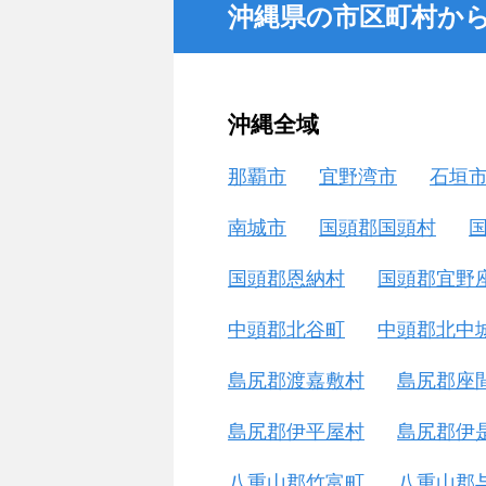
沖縄県の市区町村か
沖縄全域
那覇市
宜野湾市
石垣
南城市
国頭郡国頭村
国頭郡恩納村
国頭郡宜野
中頭郡北谷町
中頭郡北中
島尻郡渡嘉敷村
島尻郡座
島尻郡伊平屋村
島尻郡伊
八重山郡竹富町
八重山郡