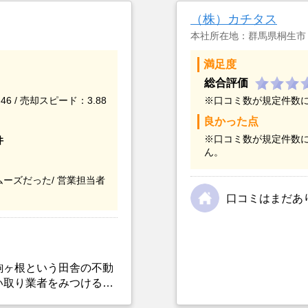
（株）カチタス
本社所在地：群馬県桐生市
満足度
総合評価
46 / 売却スピード：3.88
※口コミ数が規定件数
良かった点
※口コミ数が規定件数
件
ん。
ーズだった/
営業担当者
口コミはまだあ
駒ヶ根という田舎の不動
い取り業者をみつけるこ
選んだ一番の理由。売却