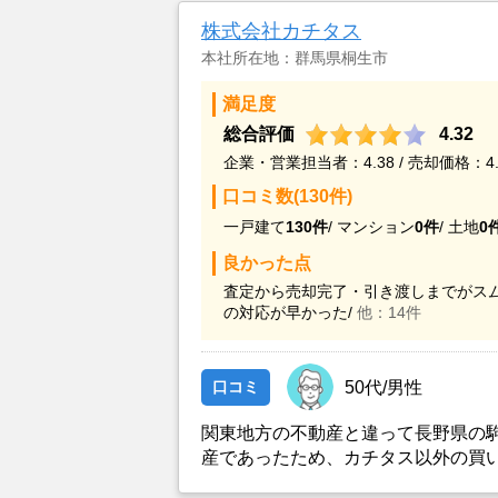
株式会社カチタス
本社所在地：群馬県桐生市
満足度
総合評価
4.32
企業・営業担当者：4.38 / 売却価格：4.
口コミ数(130件)
一戸建て
130件
/
マンション
0件
/
土地
0
良かった点
査定から売却完了・引き渡しまでがスム
の対応が早かった/
他：14件
口コミ
50代/男性
関東地方の不動産と違って長野県の
産であったため、カチタス以外の買
とができなかったことがカチタスを