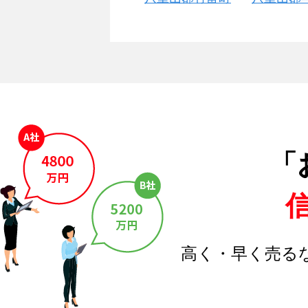
「
高く・早く売る