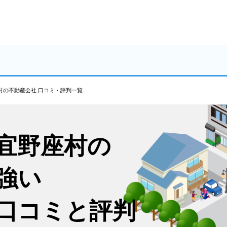
村の不動産会社 口コミ・評判一覧
宜野座村の
強い
口コミと評判