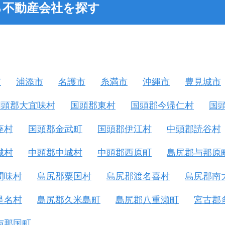
ら不動産会社を探す
市
浦添市
名護市
糸満市
沖縄市
豊見城市
国頭郡大宜味村
国頭郡東村
国頭郡今帰仁村
国
座村
国頭郡金武町
国頭郡伊江村
中頭郡読谷村
城村
中頭郡中城村
中頭郡西原町
島尻郡与那原
間味村
島尻郡粟国村
島尻郡渡名喜村
島尻郡南
是名村
島尻郡久米島町
島尻郡八重瀬町
宮古郡
与那国町