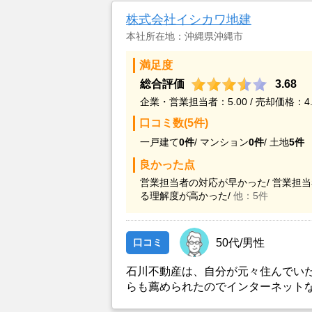
株式会社イシカワ地建
本社所在地：沖縄県沖縄市
満足度
総合評価
3.68
企業・営業担当者：5.00 / 売却価格：4.
口コミ数(5件)
一戸建て
0件
/
マンション
0件
/
土地
5件
良かった点
営業担当者の対応が早かった/
営業担当
る理解度が高かった/
他：5件
口コミ
50代/男性
石川不動産は、自分が元々住んでい
らも薦められたのでインターネット
決めました。 2018年の1月に相談し