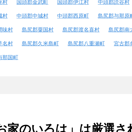
座村
国頭郡金武町
国頭郡伊江村
中頭郡読谷村
城村
中頭郡中城村
中頭郡西原町
島尻郡与那原
間味村
島尻郡粟国村
島尻郡渡名喜村
島尻郡南
是名村
島尻郡久米島町
島尻郡八重瀬町
宮古郡
与那国町
お家のいろは」は厳選さ