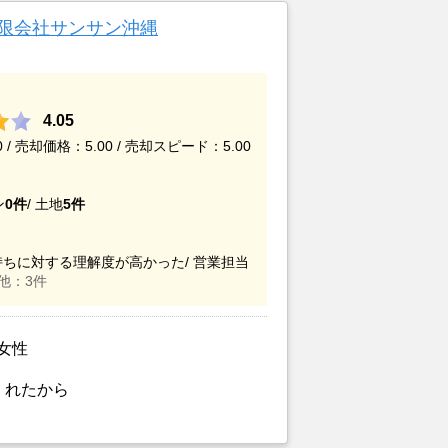
有限会社サンサン沖縄
4.05
/ 売却価格：5.00 / 売却スピード：5.00
ン
0件
/
土地
5件
ちに対する理解度が高かった/
営業担当
他：3件
/女性
くれたから