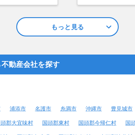
選んだ一番の理由。売却
つまでも空き家の状態で
却を決めた。
もっと見る
ら不動産会社を探す
市
浦添市
名護市
糸満市
沖縄市
豊見城市
国頭郡大宜味村
国頭郡東村
国頭郡今帰仁村
国