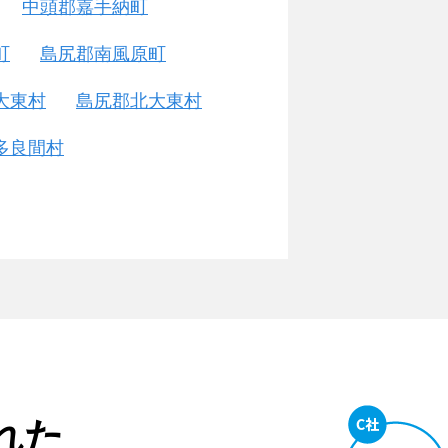
中頭郡嘉手納町
町
島尻郡南風原町
大東村
島尻郡北大東村
多良間村
れた