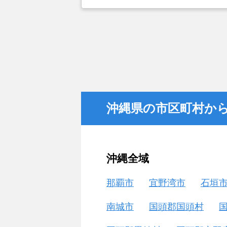
とができなかったことがカチタスを
金額については不満もあったが、い
不動産を残しておけないと考えて売
沖縄県の市区町村か
沖縄全域
那覇市
宜野湾市
石垣
南城市
国頭郡国頭村