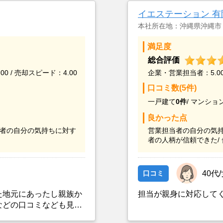
イエステーション 
本社所在地：沖縄県沖縄市
満足度
総合評価
00 / 売却スピード：4.00
企業・営業担当者：5.00 
口コミ数(5件)
一戸建て
0件
/
マンショ
良かった点
者の自分の気持ちに対す
営業担当者の自分の気持
者の人柄が信頼できた/
口コミ
40代
た地元にあったし親族か
担当が親身に対応して
などの口コミなども見て
て2018年の5月に石川不