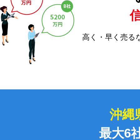
高く・早く売る
沖縄
最大6