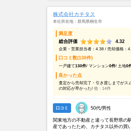
動産にお願いする事に決めました。
株式会社カチタス
本社所在地：群馬県桐生市
満足度
総合評価
4.32
企業・営業担当者：4.38 / 売却価格：4.
口コミ数(130件)
一戸建て
130件
/
マンション
0件
/
土地
0
良かった点
査定から売却完了・引き渡しまでがスム
の対応が早かった/
他：14件
口コミ
50代/男性
関東地方の不動産と違って長野県の
産であったため、カチタス以外の買