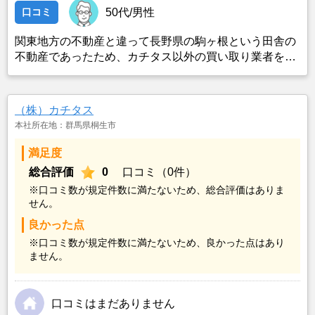
口コミ
50代/男性
関東地方の不動産と違って長野県の駒ヶ根という田舎の
不動産であったため、カチタス以外の買い取り業者をみ
つけることができなかったことがカチタスを選んだ一番
の理由。売却金額については不満もあったが、いつまで
も空き家の状態で不動産を残しておけないと考えて売却
（株）カチタス
を決めた。
本社所在地：群馬県桐生市
満足度
総合評価
0
口コミ（0件）
※口コミ数が規定件数に満たないため、総合評価はありま
せん。
良かった点
※口コミ数が規定件数に満たないため、良かった点はあり
ません。
口コミはまだありません