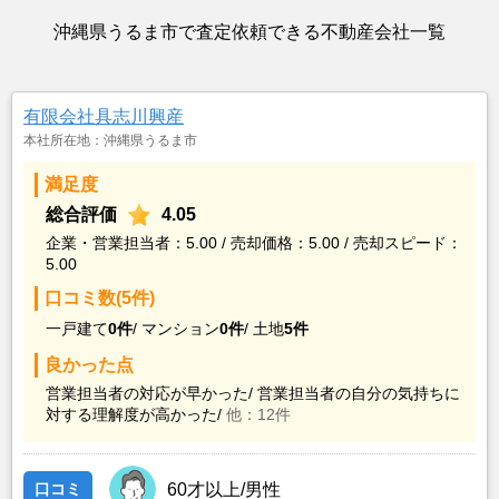
沖縄県うるま市で査定依頼できる不動産会社一覧
有限会社具志川興産
本社所在地：沖縄県うるま市
満足度
総合評価
4.05
企業・営業担当者：5.00 / 売却価格：5.00 / 売却スピード：
5.00
口コミ数(5件)
一戸建て
0件
/
マンション
0件
/
土地
5件
良かった点
営業担当者の対応が早かった/
営業担当者の自分の気持ちに
対する理解度が高かった/
他：12件
口コミ
60才以上/男性