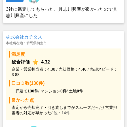
3社に鑑定してもらった、具志川興産が良かったので具
志川興産にした
株式会社カチタス
本社所在地：群馬県桐生市
満足度
総合評価
4.32
企業・営業担当者：4.38 / 売却価格：4.46 / 売却スピード：
3.88
口コミ数(130件)
一戸建て
130件
/
マンション
0件
/
土地
0件
良かった点
査定から売却完了・引き渡しまでがスムーズだった/
営業担
当者の対応が早かった/
他：14件