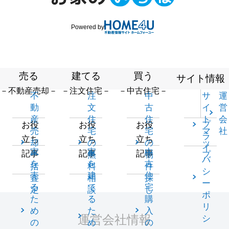
Powered by
売る
建てる
買う
サイト情報
－不動産売却－
－注文住宅－
－中古住宅－
不
注
中
サ
運
動
文
古
イ
営
産
住
住
ト
会
プ
お役
お役
お役
売
宅
宅
マ
社
ラ
立ち
立ち
立ち
却
の
の
ッ
イ
家
家
中
記事
記事
記事
一
無
物
プ
バ
を
を
古
括
料
件
シ
売
建
住
査
相
探
ー
る
て
宅
定
談
し
ポ
た
る
購
リ
め
た
入
運営会社情報
シ
の
め
の