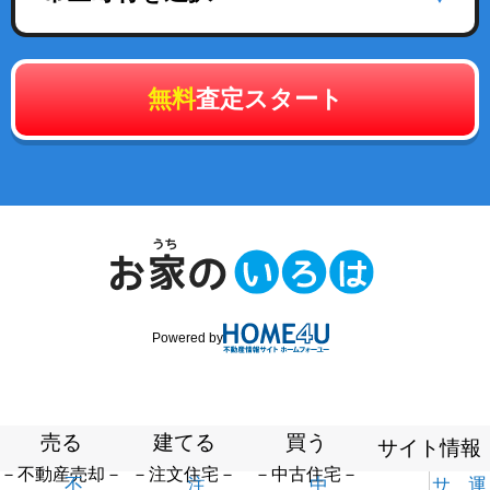
無料
査定スタート
Powered by
売る
建てる
買う
サイト情報
－不動産売却－
－注文住宅－
－中古住宅－
不
注
中
サ
運