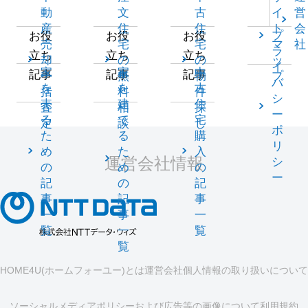
動
文
古
イ
営
産
住
住
ト
会
プ
お役
お役
お役
売
宅
宅
マ
社
ラ
立ち
立ち
立ち
却
の
の
ッ
イ
家
家
中
記事
記事
記事
一
無
物
プ
バ
を
を
古
括
料
件
シ
売
建
住
査
相
探
ー
る
て
宅
定
談
し
ポ
た
る
購
リ
め
た
入
運営会社情報
シ
の
め
の
ー
記
の
記
事
記
事
一
事
一
覧
一
覧
覧
HOME4U(ホームフォーユー)とは
運営会社
個人情報の取り扱いについて
ソーシャルメディアポリシーおよび広告等の画像について
利用規約