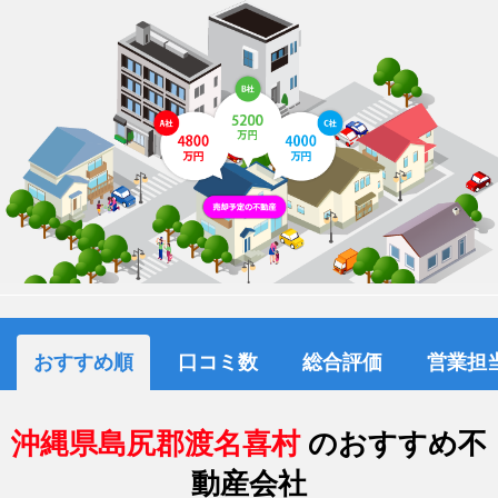
おすすめ順
口コミ数
総合評価
営業担
沖縄県島尻郡渡名喜村
のおすすめ不
動産会社