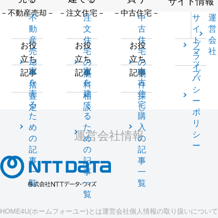
サイト情報
－不動産売却－
－注文住宅－
－中古住宅－
不
注
中
サ
運
動
文
古
イ
営
産
住
住
ト
会
プ
お役
お役
お役
売
宅
宅
マ
社
ラ
立ち
立ち
立ち
却
の
の
ッ
イ
家
家
中
記事
記事
記事
一
無
物
プ
バ
を
を
古
括
料
件
シ
売
建
住
査
相
探
ー
る
て
宅
定
談
し
ポ
た
る
購
リ
め
た
入
運営会社情報
シ
の
め
の
ー
記
の
記
事
記
事
一
事
一
覧
一
覧
覧
HOME4U(ホームフォーユー)とは
運営会社
個人情報の取り扱いについて