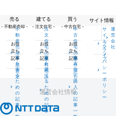
売る
建てる
買う
サイト情報
－不動産売却－
－注文住宅－
－中古住宅－
不
注
中
サ
運
動
文
古
イ
営
産
住
住
ト
会
プ
お役
お役
お役
売
宅
宅
マ
社
ラ
立ち
立ち
立ち
却
の
の
ッ
イ
家
家
中
記事
記事
記事
一
無
物
プ
バ
を
を
古
括
料
件
シ
売
建
住
査
相
探
ー
る
て
宅
定
談
し
ポ
た
る
購
リ
め
た
入
運営会社情報
シ
の
め
の
ー
記
の
記
事
記
事
一
事
一