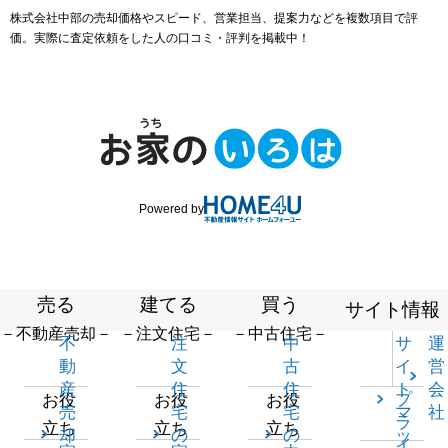
株式会社中部の売却価格やスピード、営業担当、提案力などを複数項目で評
価。実際に査定依頼をした人の口コミ・評判を掲載中！
Powered by
売る
建てる
買う
サイト情報
－不動産売却－
－注文住宅－
－中古住宅－
不
注
中
サ
運
動
文
古
イ
営
産
住
住
ト
会
プ
お役
お役
お役
売
宅
宅
マ
社
ラ
立ち
立ち
立ち
却
の
の
ッ
イ