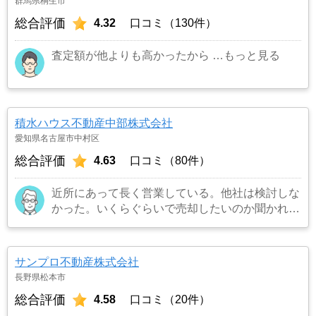
群馬県桐生市
総合評価
4.32
口コミ（130件）
査定額が他よりも高かったから
…もっと見る
積水ハウス不動産中部株式会社
愛知県名古屋市中村区
総合評価
4.63
口コミ（80件）
近所にあって長く営業している。他社は検討しな
かった。いくらぐらいで売却したいのか聞かれた
のでよくて300万円と答えたら更地にしたいので
解体費用など経費を引いて200万円と言われたの
でその場で即決した。
…もっと見る
サンプロ不動産株式会社
長野県松本市
総合評価
4.58
口コミ（20件）