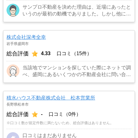
サンプロ不動産を決めた理由は、近場にあったと
いうのが最初の動機でありました。しかし他にも
何社か相談をしたんですが、1番親切に対応して
くれたのが今でも覚えています。売却に伴う指導
なども、とても適切でした。
…もっと見る
株式会社深考全幸
岩手県盛岡市
総合評価
4.33
口コミ（15件）
当該地でマンションを探していた際にネットで調
べ、盛岡にあるいくつかの不動産会社に問い合わ
せをしました。ほとんどの会社がメールでの返信
や資料の郵送だった中で、当該不動産会社の担当
者は出張先から電話を下さり誠意を感じたからで
積水ハウス不動産株式会社 松本営業所
す。
…もっと見る
長野県松本市
総合評価
-
口コミ（0件）
※口コミ数が規定件数に満たないため、総合評価はありません。
口コミはまだありません