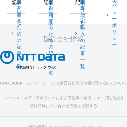
家
家
中
記事
記事
記事
一
無
物
プ
バ
を
を
古
括
料
件
シ
売
建
住
査
相
探
ー
る
て
宅
定
談
し
ポ
た
る
購
リ
め
た
入
運営会社情報
シ
の
め
の
ー
記
の
記
事
記
事
一
事
一
覧
一
覧
覧
HOME4U(ホームフォーユー)とは
運営会社
個人情報の取り扱いについて
ソーシャルメディアポリシーおよび広告等の画像について
利用規約
登録商標
お問い合わせ
広告を掲載する
「HOME4U」および「ホームフォーユー」は