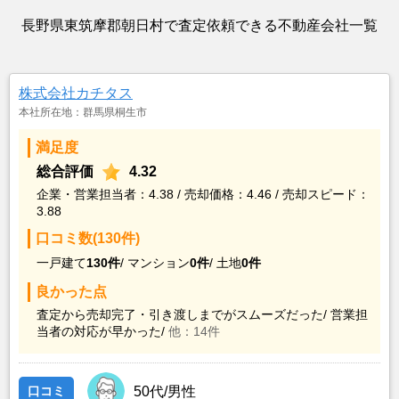
長野県東筑摩郡朝日村で査定依頼できる不動産会社一覧
株式会社カチタス
本社所在地：群馬県桐生市
満足度
総合評価
4.32
企業・営業担当者：4.38 / 売却価格：4.46 / 売却スピード：
3.88
口コミ数(130件)
一戸建て
130件
/
マンション
0件
/
土地
0件
良かった点
査定から売却完了・引き渡しまでがスムーズだった/
営業担
当者の対応が早かった/
他：14件
口コミ
50代/男性