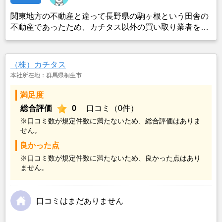
関東地方の不動産と違って長野県の駒ヶ根という田舎の
不動産であったため、カチタス以外の買い取り業者をみ
つけることができなかったことがカチタスを選んだ一番
の理由。売却金額については不満もあったが、いつまで
も空き家の状態で不動産を残しておけないと考えて売却
（株）カチタス
を決めた。
本社所在地：群馬県桐生市
満足度
総合評価
0
口コミ（0件）
※口コミ数が規定件数に満たないため、総合評価はありま
せん。
良かった点
※口コミ数が規定件数に満たないため、良かった点はあり
ません。
口コミはまだありません