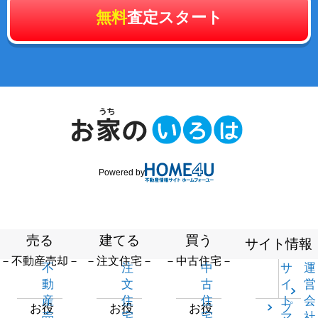
無料
査定スタート
Powered by
売る
建てる
買う
サイト情報
－不動産売却－
－注文住宅－
－中古住宅－
不
注
中
サ
運
動
文
古
イ
営
産
住
住
ト
会
プ
お役
お役
お役
売
宅
宅
マ
社