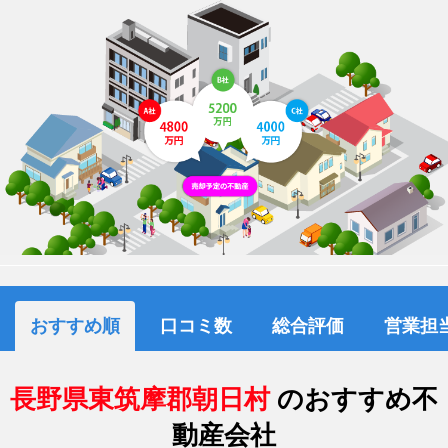
おすすめ順
口コミ数
総合評価
営業担
長野県東筑摩郡朝日村
のおすすめ不
動産会社