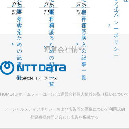
ラ
立ち
立ち
立ち
却
の
の
ッ
イ
家
家
中
記事
記事
記事
一
無
物
プ
バ
を
を
古
括
料
件
シ
売
建
住
査
相
探
ー
る
て
宅
定
談
し
ポ
た
る
購
リ
め
た
入
運営会社情報
シ
の
め
の
ー
記
の
記
事
記
事
一
事
一
覧
一
覧
覧
HOME4U(ホームフォーユー)とは
運営会社
個人情報の取り扱いについて
ソーシャルメディアポリシーおよび広告等の画像について
利用規約
登録商標
お問い合わせ
広告を掲載する