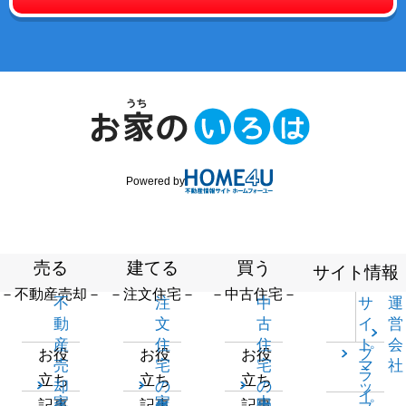
Powered by
売る
建てる
買う
サイト情報
－不動産売却－
－注文住宅－
－中古住宅－
不
注
中
サ
運
動
文
古
イ
営
産
住
住
ト
会
プ
お役
お役
お役
売
宅
宅
マ
社
ラ
立ち
立ち
立ち
却
の
の
ッ
イ
家
家
中
記事
記事
記事