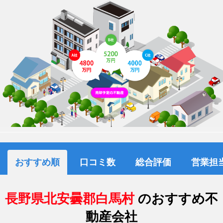
おすすめ順
口コミ数
総合評価
営業担
長野県北安曇郡白馬村
のおすすめ不
動産会社