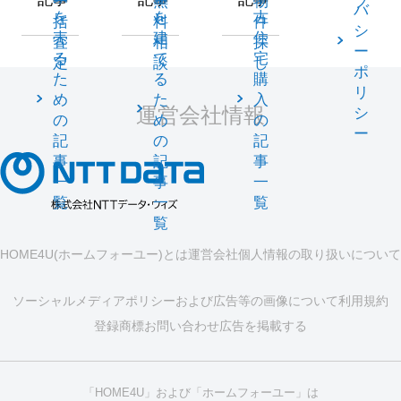
一
無
物
プ
バ
を
を
古
括
料
件
シ
売
建
住
査
相
探
ー
る
て
宅
定
談
し
ポ
た
る
購
リ
め
た
入
運営会社情報
シ
の
め
の
ー
記
の
記
事
記
事
一
事
一
覧
一
覧
覧
HOME4U(ホームフォーユー)とは
運営会社
個人情報の取り扱いについて
ソーシャルメディアポリシーおよび広告等の画像について
利用規約
登録商標
お問い合わせ
広告を掲載する
「HOME4U」および「ホームフォーユー」は