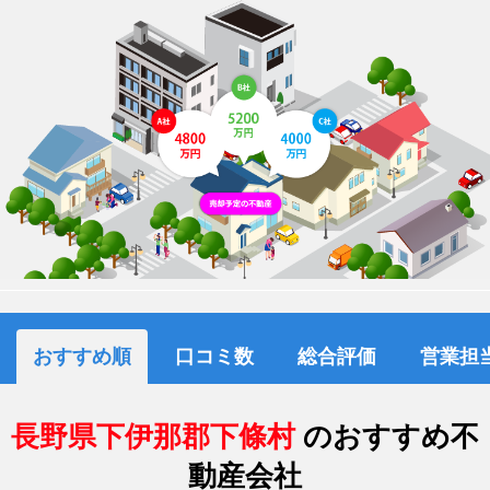
おすすめ順
口コミ数
総合評価
営業担
長野県下伊那郡下條村
のおすすめ不
動産会社