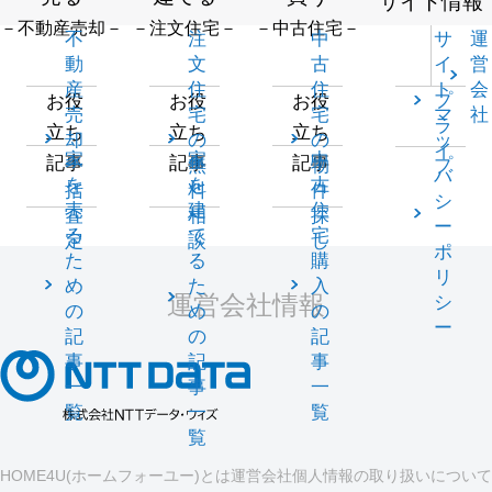
サイト情報
－不動産売却－
－注文住宅－
－中古住宅－
不
注
中
サ
運
動
文
古
イ
営
産
住
住
ト
会
プ
お役
お役
お役
売
宅
宅
マ
社
ラ
立ち
立ち
立ち
却
の
の
ッ
イ
家
家
中
記事
記事
記事
一
無
物
プ
バ
を
を
古
括
料
件
シ
売
建
住
査
相
探
ー
る
て
宅
定
談
し
ポ
た
る
購
リ
め
た
入
運営会社情報
シ
の
め
の
ー
記
の
記
事
記
事
一
事
一
覧
一
覧
覧
HOME4U(ホームフォーユー)とは
運営会社
個人情報の取り扱いについて