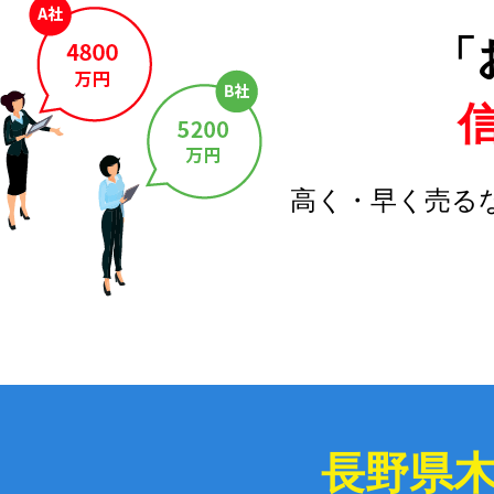
「
高く・早く売る
長野県