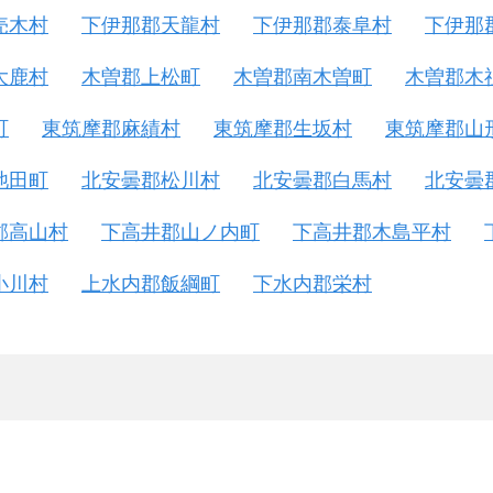
売木村
下伊那郡天龍村
下伊那郡泰阜村
下伊那
大鹿村
木曽郡上松町
木曽郡南木曽町
木曽郡木
町
東筑摩郡麻績村
東筑摩郡生坂村
東筑摩郡山
池田町
北安曇郡松川村
北安曇郡白馬村
北安曇
郡高山村
下高井郡山ノ内町
下高井郡木島平村
小川村
上水内郡飯綱町
下水内郡栄村