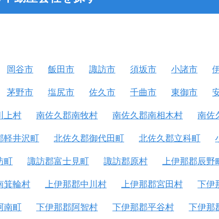
岡谷市
飯田市
諏訪市
須坂市
小諸市
茅野市
塩尻市
佐久市
千曲市
東御市
川上村
南佐久郡南牧村
南佐久郡南相木村
南佐
郡軽井沢町
北佐久郡御代田町
北佐久郡立科町
訪町
諏訪郡富士見町
諏訪郡原村
上伊那郡辰野
南箕輪村
上伊那郡中川村
上伊那郡宮田村
下伊
阿南町
下伊那郡阿智村
下伊那郡平谷村
下伊那