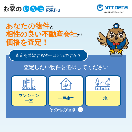
あなたの物件
と
相性の良い不動産会社
が
価格を査定！
査定を希望する物件はどれですか？
査定したい物件を選択してください
マンション
一戸建て
土地
一室
その他の種別