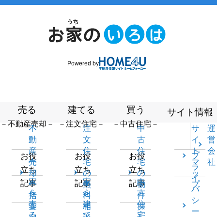
Powered by
売る
建てる
買う
サイト情報
－不動産売却－
－注文住宅－
－中古住宅－
不
注
中
サ
運
動
文
古
イ
営
産
住
住
ト
会
プ
お役
お役
お役
売
宅
宅
マ
社
ラ
立ち
立ち
立ち
却
の
の
ッ
イ
家
家
中
記事
記事
記事
一
無
物
プ
バ
を
を
古
括
料
件
シ
売
建
住
査
相
探
ー
る
て
宅