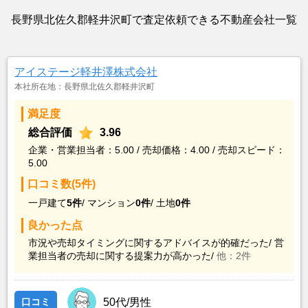
長野県北佐久郡軽井沢町で査定依頼できる不動産会社一覧
アイステージ軽井澤株式会社
本社所在地：長野県北佐久郡軽井沢町
満足度
総合評価
3.96
企業・営業担当者：5.00 / 売却価格：4.00 / 売却スピード：
5.00
口コミ数(5件)
一戸建て
5件
/
マンション
0件
/
土地
0件
良かった点
市況や売却タイミングに関するアドバイスが的確だった/
営
業担当者の売却に関する提案力が高かった/
他：2件
口コミ
50代/男性