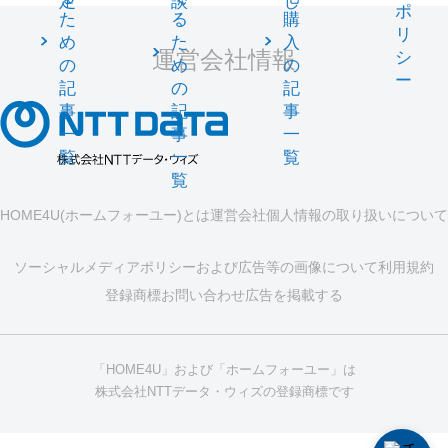
定
談
し
ポ
た
る
購
リ
め
た
入
運営会社情報
シ
の
め
の
ー
記
の
記
事
記
事
一
事
一
覧
一
覧
覧
HOME4U(ホームフォーユー)とは
運営会社
個人情報の取り扱いについて
ソーシャルメディアポリシーおよび広告等の画像について
利用規約
登録商標
お問い合わせ
広告を掲載する
「HOME4U」および「ホームフォーユー」は
株式会社NTTデータ・ウィズの登録商標です