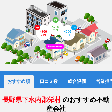
おすすめ順
口コミ数
総合評価
営業担
長野県下水内郡栄村
のおすすめ不動
産会社