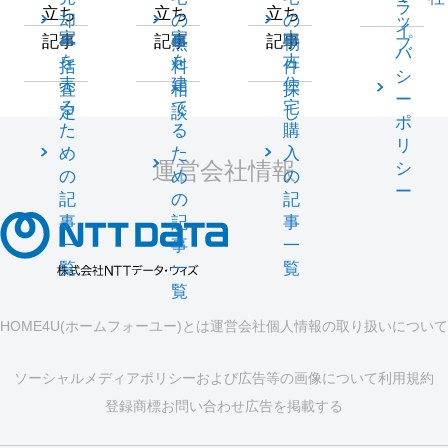
ラ
立ち
立ち
立ち
却
の
の
ッ
イ
家
家
中
記事
記事
記事
一
無
物
プ
バ
を
を
古
括
料
件
シ
売
建
住
査
相
探
ー
る
て
宅
定
談
し
ポ
た
る
購
リ
め
た
入
運営会社情報
シ
の
め
の
ー
記
の
記
事
記
事
一
事
一
覧
一
覧
覧
HOME4U(ホームフォーユー)とは
運営会社
個人情報の取り扱いについて
ソーシャルメディアポリシーおよび広告等の画像について
利用規約
登録商標
お問い合わせ
広告を掲載する