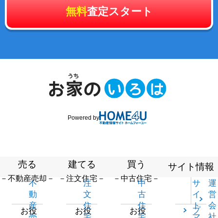
無料
査定スタート
Powered by
売る
建てる
買う
サイト情報
－不動産売却－
－注文住宅－
－中古住宅－
不
注
中
サ
運
動
文
古
イ
営
産
住
住
ト
会
プ
お役
お役
お役
売
宅
宅
マ
社