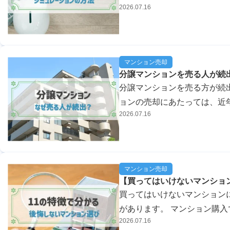
2026.07.16
れません。そのようなときに
ョンできるサイトで...
マンション売却
分譲マンションを売る人が続
分譲マンションを売る方が続
ョンの売却にあたっては、近
2026.07.16
か、どういう方が売却を考え
す。この記事では、マ...
マンション売却
【買ってはいけないマンショ
買ってはいけないマンション
があります。 マンション購
2026.07.16
り、該当しないか確認することが大切です。 本記