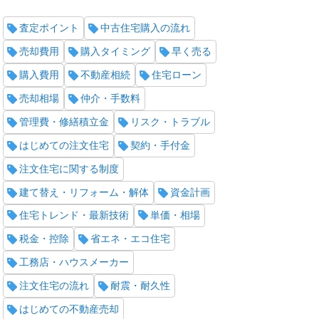
査定ポイント
中古住宅購入の流れ
売却費用
購入タイミング
早く売る
購入費用
不動産相続
住宅ローン
売却相場
仲介・手数料
管理費・修繕積立金
リスク・トラブル
はじめての注文住宅
契約・手付金
注文住宅に関する制度
建て替え・リフォーム・解体
資金計画
住宅トレンド・最新技術
単価・相場
税金・控除
省エネ・エコ住宅
工務店・ハウスメーカー
注文住宅の流れ
耐震・耐久性
はじめての不動産売却