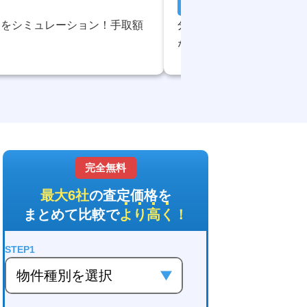
マンション売却
却をシミュレーション！手取額
分譲マンションを売る人
なぜ？理…
完全無料
最大6社
の査定価格を
まとめて比較で
より高く
！