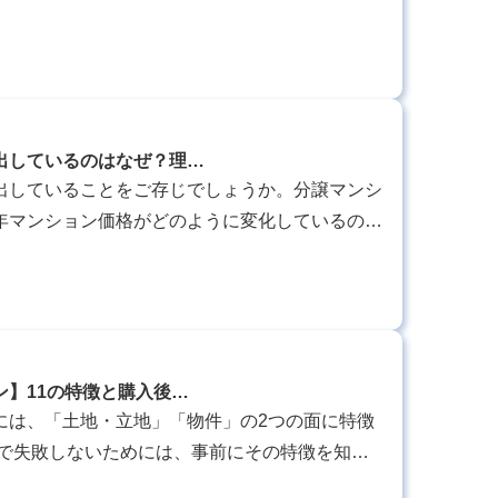
利用したいのが、マンション売却がシミュレーシ
出しているのはなぜ？理…
出していることをご存じでしょうか。分譲マンシ
年マンション価格がどのように変化しているの
ているのかなど、最近の市況を知ることも大切で
ン】11の特徴と購入後…
には、「土地・立地」「物件」の2つの面に特徴
入で失敗しないためには、事前にその特徴を知
事では、買ってはいけない