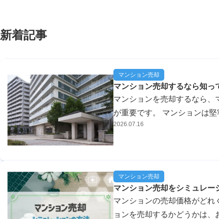
新着記事
マンション売却
マンション売却するなら知っ
マンションを売却するなら、
が重要です。 マンションは
2026.07.16
劣化は少ないのですが、設備
いについて意識する必要があり.
マンション売却
マンション売却をシミュレー
マンションの売却価格がどれ
ョンを売却するかどうかは、