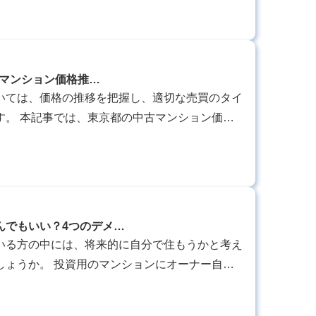
のマンション価格推…
いては、価格の推移を把握し、適切な売買のタイ
ション価格
価格の違い、今後の価格推移の予測などを解説し
んでもいい？4つのデメ…
いる方の中には、将来的に自分で住もうかと考え
しょうか。 投資用のマンションにオーナー自ら
意すべき点もあるため慎重に考えていきましょ