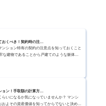
ておくべき！契約時の注…
マンション特有の契約の注意点を知っておくこと
堅牢な建物であることから戸建てのような躯体の
は多いため、売買契約をする上では設備の取り扱
..
ション！手取額の計算方…
くらいになるか気になっていませんか？ マンシ
おおよその資産価値を知ってからでないと決めら