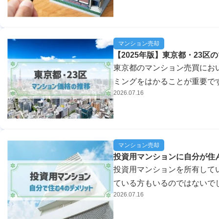
マンションの11の特徴と...
マンション売却
【2025年版】東京都・23区
東京都のマンション売買にお
ミングをはかることが重要です。 本記事では、東京都の中古マン
2026.07.16
の推移や、区や間取りによる
ます。 ...
マンション売却
投資用マンションに自分が住
投資用マンションを所有して
ている方もいるのではないで
2026.07.16
が住むことは可能ですが、注
う。 この...