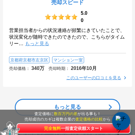
売却スピード
5.0
0
営業担当者からの状況連絡が頻繁にきていたことで、
状況変化が随時できたのできたので、こちらがタイム
リー
…
もっと見る
京都府京都市左京区
マンション一室
340万
2016年10月
売却価格：
売却時期：
このユーザーの口コミを見る
もっと見る
査定価格に
数百万円の差
が出る事も！
売却成功のカギは複数企業の
査定価格の比較
から
完全無料
一括査定依頼スタート