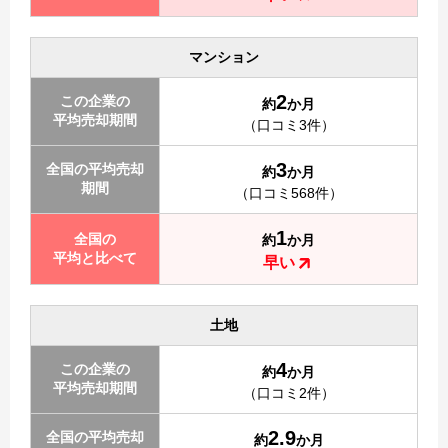
マンション
2
この企業の
約
か月
平均売却期間
（口コミ3件）
3
全国の平均売却
約
か月
期間
（口コミ568件）
1
全国の
約
か月
平均と比べて
早い
土地
4
この企業の
約
か月
平均売却期間
（口コミ2件）
2.9
全国の平均売却
約
か月