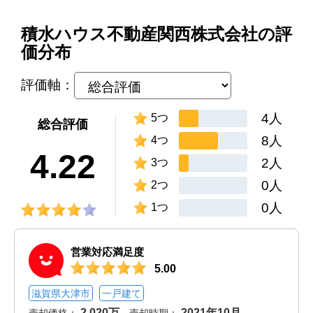
積水ハウス不動産関西株式会社の評
価分布
評価軸：
4人
5つ
総合評価
8人
4つ
4.22
2人
3つ
0人
2つ
0人
1つ
営業対応満足度
5.00
滋賀県大津市
一戸建て
2,020万
2021年10月
売却価格：
売却時期：