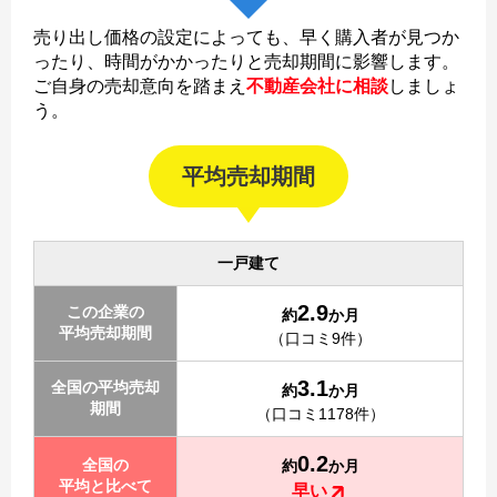
売り出し価格の設定によっても、早く購入者が見つか
ったり、時間がかかったりと売却期間に影響します。
ご自身の売却意向を踏まえ
不動産会社に相談
しましょ
う。
平均売却期間
一戸建て
2.9
この企業の
約
か月
平均売却期間
（口コミ9件）
3.1
全国の平均売却
約
か月
期間
（口コミ1178件）
0.2
全国の
約
か月
平均と比べて
早い