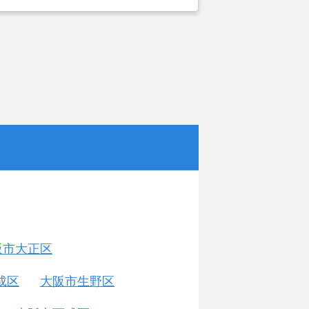
がカチタスを選んだ一番の理由。売却
あったが、いつまでも空き家の状態で
いと考えて売却を決めた。
阪市大正区
成区
大阪市生野区