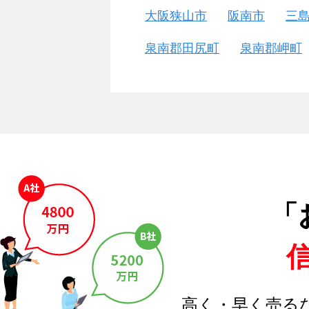
大阪狭山市
阪南市
三
泉南郡田尻町
泉南郡岬町
「
高く・早く売る