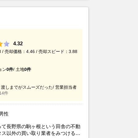
る知人からのアドバイスの影響もあっ
4.32
/ 売却価格：4.46 / 売却スピード：3.88
ョン
0件
/
土地
0件
渡しまでがスムーズだった/
営業担当者
14件
/男性
って長野県の駒ヶ根という田舎の不動
タス以外の買い取り業者をみつけるこ