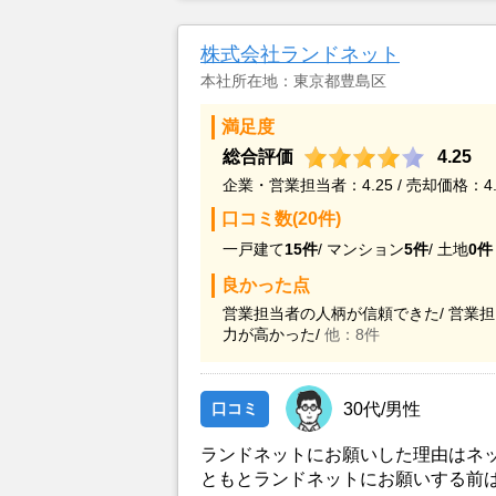
の関連があり一番適していると思っ
株式会社ランドネット
本社所在地：東京都豊島区
満足度
総合評価
4.25
企業・営業担当者：4.25 / 売却価格：4.
口コミ数(20件)
一戸建て
15件
/
マンション
5件
/
土地
0件
良かった点
営業担当者の人柄が信頼できた/
営業担
力が高かった/
他：8件
口コミ
30代/男性
ランドネットにお願いした理由はネ
ともとランドネットにお願いする前