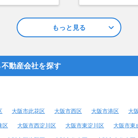
数がかなり経過している
とができなかったこと
の不動産屋では取り扱っ
金額については不満も
までに取引があり、全国
不動産を残しておけな
しました。
もっと見る
ら不動産会社を探す
区
大阪市此花区
大阪市西区
大阪市港区
大
速区
大阪市西淀川区
大阪市東淀川区
大阪市東