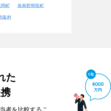
忠岡町
泉南郡熊取町
赤阪村
れた
提携
当者を比較するこ