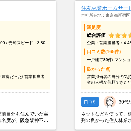
住友林業ホームサー
本社所在地：東京都新宿区
満足度
総合評価
00 / 売却スピード：3.80
企業・営業担当者：4.45 
口コミ数(165件)
一戸建て
80件
/
マンショ
良かった点
豊富だった/
営業担当者
営業担当者の自分の気持
者の人柄が信頼できた/
口コミ
30代
以前自分も住んでいた実
ネットなどを使って、
知名度が、阪急阪神不動
判の良かった住友林業
の処分等も含めて、地元
かと思い、実際に資料