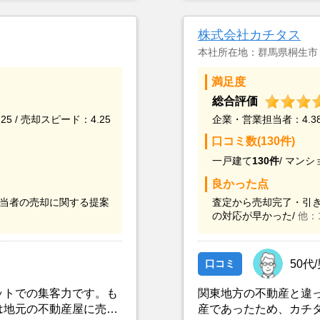
たので選んだ。
最近売却した経験のあ
た。
株式会社カチタス
本社所在地：群馬県桐生市
満足度
総合評価
25 / 売却スピード：4.25
企業・営業担当者：4.38 
口コミ数(130件)
一戸建て
130件
/
マンシ
良かった点
当者の売却に関する提案
査定から売却完了・引き
の対応が早かった/
他：
口コミ
50代
ットでの集客力です。も
関東地方の不動産と違
は地元の不動産屋に売却
産であったため、カチ