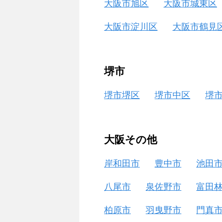
大阪市旭区
大阪市城東区
大阪市淀川区
大阪市鶴見
堺市
堺市堺区
堺市中区
堺
大阪その他
岸和田市
豊中市
池田
八尾市
泉佐野市
富田
柏原市
羽曳野市
門真