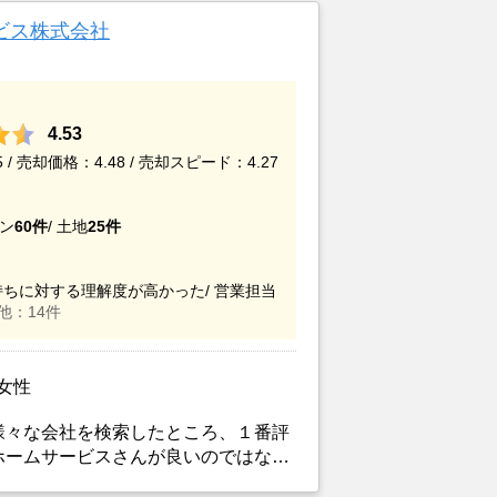
ビス株式会社
4.53
/ 売却価格：4.48 / 売却スピード：4.27
ン
60件
/
土地
25件
ちに対する理解度が高かった/
営業担当
他：14件
/女性
様々な会社を検索したところ、１番評
ホームサービスさんが良いのではない
などを請求した上で決定した。また、