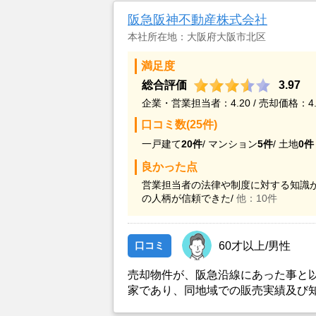
阪急阪神不動産株式会社
本社所在地：大阪府大阪市北区
満足度
総合評価
3.97
企業・営業担当者：4.20 / 売却価格：4.
口コミ数(25件)
一戸建て
20件
/
マンション
5件
/
土地
0件
良かった点
営業担当者の法律や制度に対する知識が
の人柄が信頼できた/
他：10件
口コミ
60才以上/男性
売却物件が、阪急沿線にあった事と
家であり、同地域での販売実績及び
産が一番実績があるとともに、建物