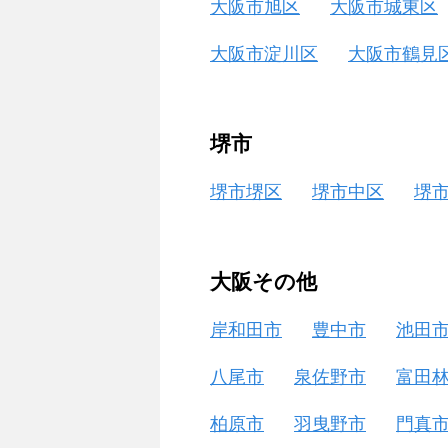
大阪市旭区
大阪市城東区
大阪市淀川区
大阪市鶴見
堺市
堺市堺区
堺市中区
堺
大阪その他
岸和田市
豊中市
池田
八尾市
泉佐野市
富田
柏原市
羽曳野市
門真