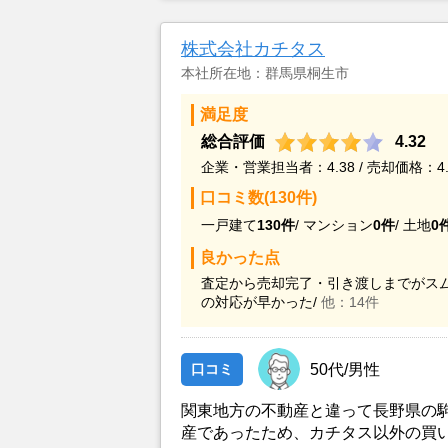
最近売却した経験のある知人からの
た。
株式会社カチタス
本社所在地：群馬県桐生市
満足度
総合評価
4.32
企業・営業担当者：4.38 / 売却価格：4.
口コミ数(130件)
一戸建て
130件
/
マンション
0件
/
土地
0
良かった点
査定から売却完了・引き渡しまでがスム
の対応が早かった/
他：14件
口コミ
50代/男性
関東地方の不動産と違って長野県の
産であったため、カチタス以外の買