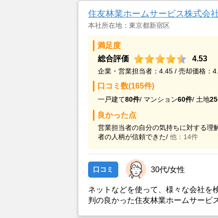
住友林業ホームサービス株式会
本社所在地：東京都新宿区
満足度
総合評価
4.53
企業・営業担当者：4.45 / 売却価格：4.
口コミ数(165件)
一戸建て
80件
/
マンション
60件
/
土地
2
良かった点
営業担当者の自分の気持ちに対する理解
者の人柄が信頼できた/
他：14件
口コミ
30代/女性
ネットなどを使って、様々な会社を
判の良かった住友林業ホームサービ
かと思い、実際に資料などを請求し