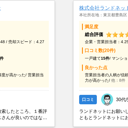
社
株式会社ランドネッ
本社所在地：東京都豊島区
満足度
総合評価
48 / 売却スピード：4.27
企業・営業担当者：4.25 
口コミ数(20件)
5件
一戸建て
15件
/
マンショ
良かった点
度が高かった/
営業担当
営業担当者の人柄が信頼
力が高かった/
他：8件
口コミ
30代
検索したところ、１番評
ランドネットにお願い
スさんが良いのではない
ともとランドネットに
た上で決定した。また、
依頼を出していました