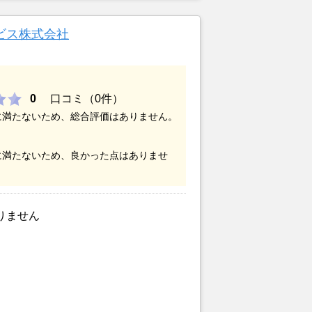
いことで地元の不動産屋では取り扱っ
。そこでそれまでに取引があり、全国
ビス株式会社
ットにお願いしました。
0
口コミ（0件）
に満たないため、総合評価はありません。
に満たないため、良かった点はありませ
りません