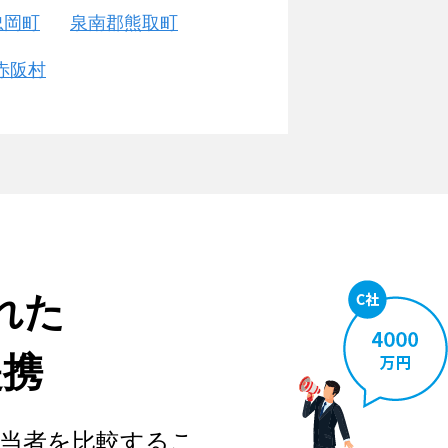
忠岡町
泉南郡熊取町
赤阪村
れた
提携
当者を比較するこ