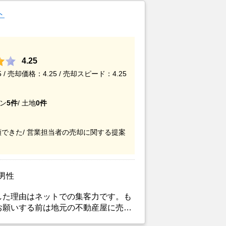
ト
4.25
/ 売却価格：4.25 / 売却スピード：4.25
ン
5件
/
土地
0件
できた/
営業担当者の売却に関する提案
/男性
した理由はネットでの集客力です。も
お願いする前は地元の不動産屋に売却
。しかし築年数がかなり経過している