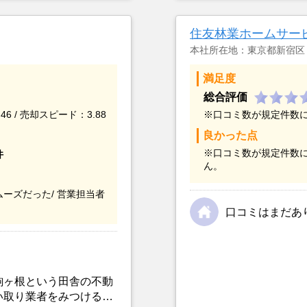
アドバイスの影響もあっ
こと、また駐車場がな
てもらえませんでした
住友林業ホームサー
対応しているランドネ
本社所在地：東京都新宿区
満足度
総合評価
46 / 売却スピード：3.88
※口コミ数が規定件数
良かった点
※口コミ数が規定件数
件
ん。
ーズだった/
営業担当者
口コミはまだあ
駒ヶ根という田舎の不動
い取り業者をみつけるこ