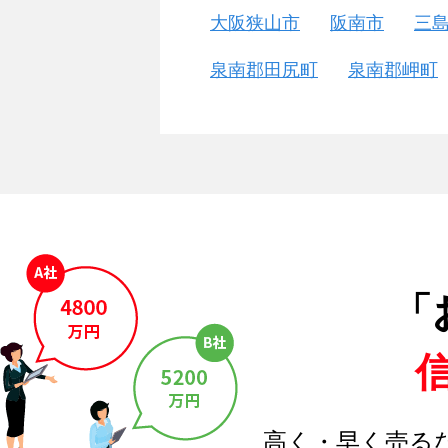
大阪狭山市
阪南市
三
泉南郡田尻町
泉南郡岬町
「
高く・早く売る