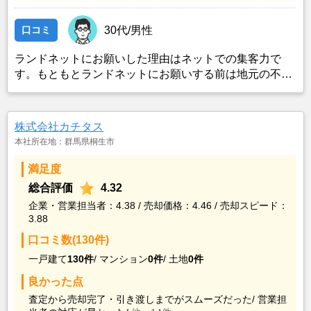
口コミ
30代/男性
ランドネットにお願いした理由はネットでの集客力で
す。もともとランドネットにお願いする前は地元の不動
産屋に売却依頼を出していました。しかし築年数がかな
り経過していること、また駐車場がないことで地元の不
動産屋では取り扱ってもらえませんでした。そこでそれ
株式会社カチタス
までに取引があり、全国対応しているランドネットにお
本社所在地：群馬県桐生市
願いしました。
満足度
総合評価
4.32
企業・営業担当者：4.38 / 売却価格：4.46 / 売却スピード：
3.88
口コミ数(130件)
一戸建て
130件
/
マンション
0件
/
土地
0件
良かった点
査定から売却完了・引き渡しまでがスムーズだった/
営業担