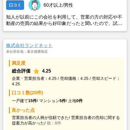
口コミ
60才以上/男性
知人が以前にこの会社を利用して、営業の方の対応や不
動産の売買の結果から好印象だったと聞いたので、試し
にコンタクトを取ったところ、対応して頂いた営業の方
が信頼の置けそうな方で、知識もあり経験豊富な印象だ
ったので、利用した。
株式会社ランドネット
本社所在地：東京都豊島区
満足度
総合評価
4.25
企業・営業担当者：4.25 / 売却価格：4.25 / 売却スピード：
4.25
口コミ数(20件)
一戸建て
15件
/
マンション
5件
/
土地
0件
良かった点
営業担当者の人柄が信頼できた/
営業担当者の売却に関する
提案力が高かった/
他：8件