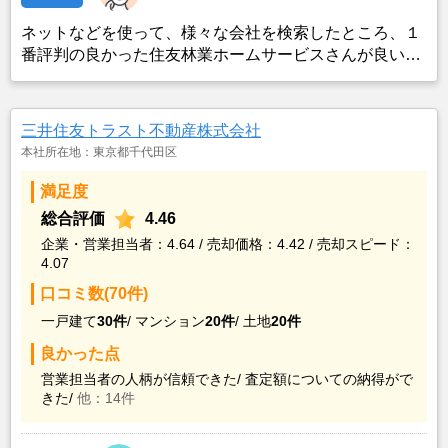
ネットなどを使って、様々な会社を検索したところ、１
番評判の良かった住友林業ホームサービスさんが良いの
ではないかと思い、実際に資料などを請求した上で決定
した。また、最近売却した経験のある知人からのアドバ
イスの影響もあった。
三井住友トラスト不動産株式会社
本社所在地：東京都千代田区
満足度
総合評価
4.46
企業・営業担当者：4.64 / 売却価格：4.42 / 売却スピード：
4.07
口コミ数(70件)
一戸建て
30件
/
マンション
20件
/
土地
20件
良かった点
営業担当者の人柄が信頼できた/
査定額についての納得がで
きた/
他：14件