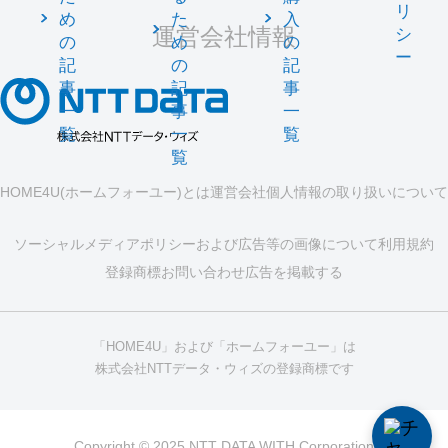
リ
め
た
入
運営会社情報
シ
の
め
の
ー
記
の
記
事
記
事
一
事
一
覧
一
覧
覧
HOME4U(ホームフォーユー)とは
運営会社
個人情報の取り扱いについて
ソーシャルメディアポリシーおよび広告等の画像について
利用規約
登録商標
お問い合わせ
広告を掲載する
「HOME4U」および「ホームフォーユー」は
株式会社NTTデータ・ウィズの登録商標です
Copyright © 2025 NTT DATA WITH Corporation