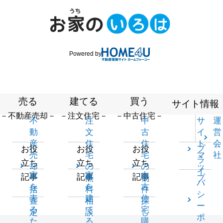
Powered by
売る
建てる
買う
サイト情報
－不動産売却－
－注文住宅－
－中古住宅－
不
注
中
サ
運
動
文
古
イ
営
産
住
住
ト
会
プ
お役
お役
お役
売
宅
宅
マ
社
ラ
立ち
立ち
立ち
却
の
の
ッ
イ
家
家
中
記事
記事
記事
一
無
物
プ
バ
を
を
古
括
料
件
シ
売
建
住
査
相
探
ー
る
て
宅
定
談
し
ポ
た
る
購