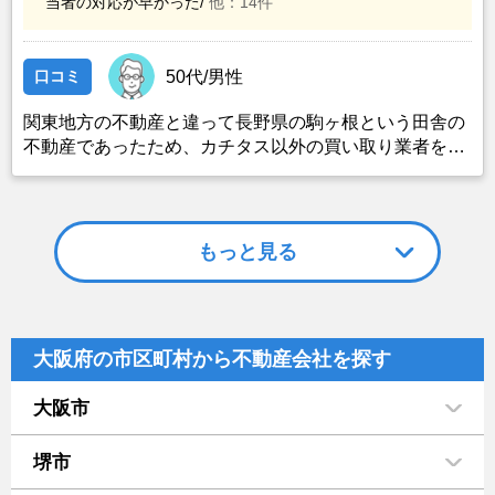
当者の対応が早かった/
他：14件
口コミ
50代/男性
関東地方の不動産と違って長野県の駒ヶ根という田舎の
不動産であったため、カチタス以外の買い取り業者をみ
つけることができなかったことがカチタスを選んだ一番
の理由。売却金額については不満もあったが、いつまで
も空き家の状態で不動産を残しておけないと考えて売却
を決めた。
もっと見る
大阪府の市区町村から不動産会社を探す
大阪市
堺市