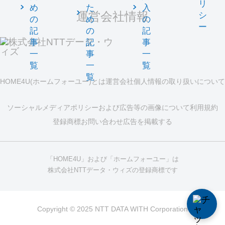
リ
め
た
入
運営会社情報
シ
の
め
の
ー
記
の
記
事
記
事
一
事
一
覧
一
覧
覧
HOME4U(ホームフォーユー)とは
運営会社
個人情報の取り扱いについて
ソーシャルメディアポリシーおよび広告等の画像について
利用規約
登録商標
お問い合わせ
広告を掲載する
「HOME4U」および「ホームフォーユー」は
株式会社NTTデータ・ウィズの登録商標です
Copyright © 2025 NTT DATA WITH Corporation