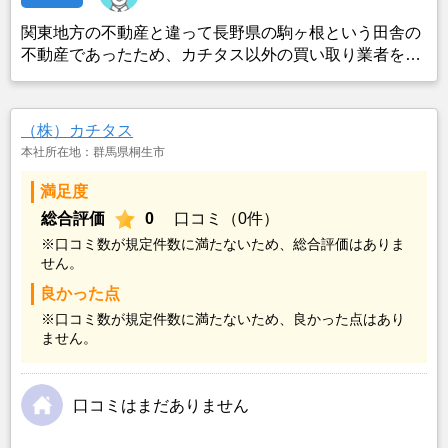
関東地方の不動産と違って長野県の駒ヶ根という田舎の
不動産であったため、カチタス以外の買い取り業者をみ
つけることができなかったことがカチタスを選んだ一番
の理由。売却金額については不満もあったが、いつまで
も空き家の状態で不動産を残しておけないと考えて売却
（株）カチタス
を決めた。
本社所在地：群馬県桐生市
満足度
総合評価
0
口コミ（0件）
※口コミ数が規定件数に満たないため、総合評価はありま
せん。
良かった点
※口コミ数が規定件数に満たないため、良かった点はあり
ません。
口コミはまだありません