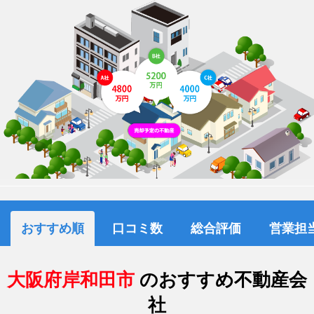
おすすめ順
口コミ数
総合評価
営業担
大阪府岸和田市
のおすすめ不動産会
社