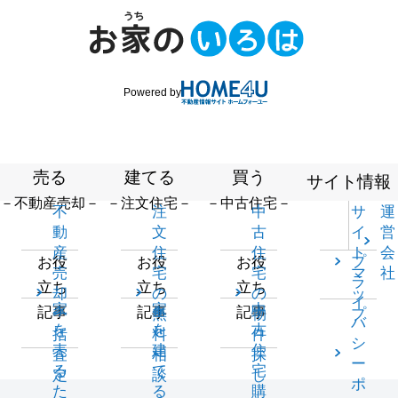
Powered by
売る
建てる
買う
サイト情報
－不動産売却－
－注文住宅－
－中古住宅－
不
注
中
サ
運
動
文
古
イ
営
産
住
住
ト
会
プ
お役
お役
お役
売
宅
宅
マ
社
ラ
立ち
立ち
立ち
却
の
の
ッ
イ
家
家
中
記事
記事
記事
一
無
物
プ
バ
を
を
古
括
料
件
シ
売
建
住
査
相
探
ー
る
て
宅
定
談
し
ポ
た
る
購