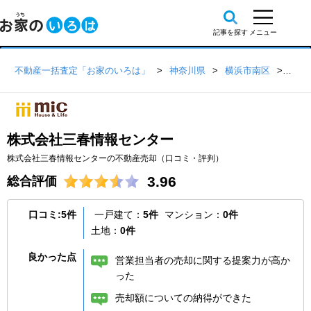
不動産一括査定「お家のいろは」
神奈川県
横浜市南区
株式
株式会社三春情報センター
株式会社三春情報センターの不動産売却（口コミ・評判）
3.96
総合評価
口コミ:5件
一戸建て：
5件
マンション：
0件
土地：
0件
良かった点
営業担当者の売却に関する提案力が高か
った
売却額についての納得ができた