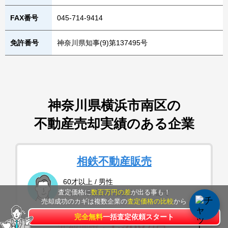
FAX番号
045-714-9414
免許番号
神奈川県知事(9)第137495号
神奈川県横浜市南区
の
不動産売却実績のある企業
相鉄不動産販売
60才以上 / 男性
査定価格に
数百万円の差
が出る事も！
神奈川県横浜市瀬谷区 一戸建て
売却成功のカギは複数企業の
査定価格の比較
から
完全無料
一括査定依頼スタート
1,980
売却価格：
万円