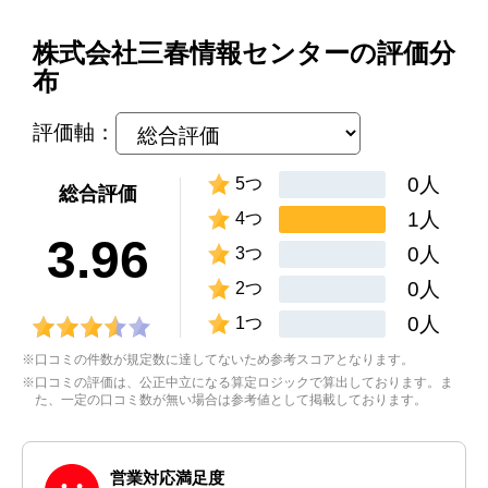
株式会社三春情報センターの評価分
布
評価軸：
0人
5つ
総合評価
1人
4つ
3.96
0人
3つ
0人
2つ
0人
1つ
※口コミの件数が規定数に達してないため参考スコアとなります。
※口コミの評価は、公正中立になる算定ロジックで算出しております。ま
た、一定の口コミ数が無い場合は参考値として掲載しております。
営業対応満足度