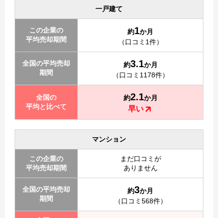
一戸建て
1
この企業の
約
か月
平均売却期間
（口コミ1件）
3.1
全国の平均売却
約
か月
期間
（口コミ1178件）
2.1
全国の
約
か月
平均と比べて
早い
マンション
この企業の
まだ口コミが
平均売却期間
ありません
3
全国の平均売却
約
か月
期間
（口コミ568件）