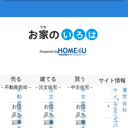
Powered by
売る
建てる
買う
サイト情報
－不動産売却－
－注文住宅－
－中古住宅－
不
注
中
サ
運
動
文
古
イ
営
産
住
住
ト
会
プ
お役
お役
お役
売
宅
宅
マ
社
ラ
立ち
立ち
立ち
却
の
の
ッ
イ
家
家
中
記事
記事
記事
一
無
物
プ
バ