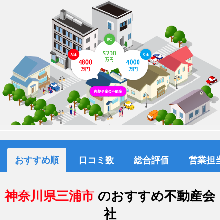
おすすめ順
口コミ数
総合評価
営業担
神奈川県三浦市
のおすすめ不動産会
社