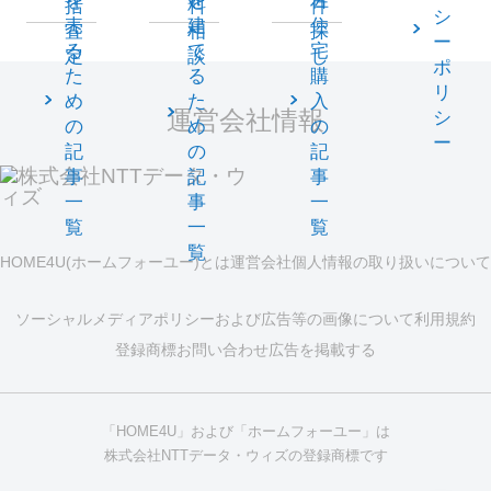
を
を
古
括
料
件
シ
売
建
住
査
相
探
ー
る
て
宅
定
談
し
ポ
た
る
購
リ
め
た
入
運営会社情報
シ
の
め
の
ー
記
の
記
事
記
事
一
事
一
覧
一
覧
覧
HOME4U(ホームフォーユー)とは
運営会社
個人情報の取り扱いについて
ソーシャルメディアポリシーおよび広告等の画像について
利用規約
登録商標
お問い合わせ
広告を掲載する
「HOME4U」および「ホームフォーユー」は
株式会社NTTデータ・ウィズの登録商標です