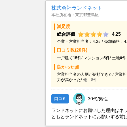
株式会社ランドネット
本社所在地：東京都豊島区
満足度
総合評価
4.25
企業・営業担当者：4.25 / 売却価格：4.
口コミ数(20件)
一戸建て
15件
/
マンション
5件
/
土地
0件
良かった点
営業担当者の人柄が信頼できた/
営業担
力が高かった/
他：8件
口コミ
30代/男性
ランドネットにお願いした理由はネ
ともとランドネットにお願いする前
依頼を出していました。しかし築年