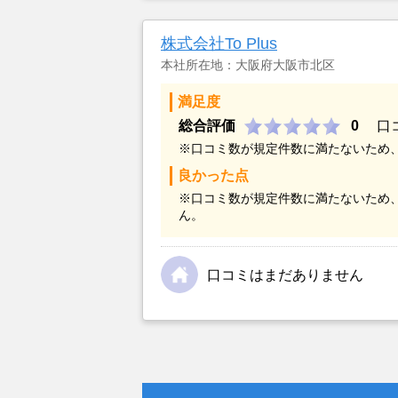
こと、また駐車場がないことで地元
てもらえませんでした。そこでそれ
株式会社To Plus
対応しているランドネットにお願い
本社所在地：大阪府大阪市北区
満足度
総合評価
0
口
※口コミ数が規定件数に満たないため
良かった点
※口コミ数が規定件数に満たないため
ん。
口コミはまだありません