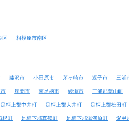
央区
相模原市南区
市
藤沢市
小田原市
茅ヶ崎市
逗子市
三浦
名市
座間市
南足柄市
綾瀬市
三浦郡葉山町
足柄上郡中井町
足柄上郡大井町
足柄上郡松田町
箱根町
足柄下郡真鶴町
足柄下郡湯河原町
愛甲