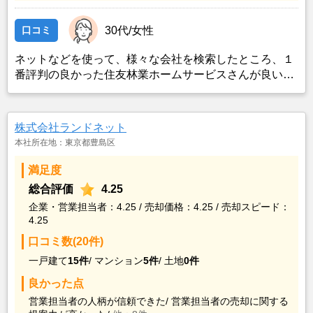
口コミ
30代/女性
ネットなどを使って、様々な会社を検索したところ、１
番評判の良かった住友林業ホームサービスさんが良いの
ではないかと思い、実際に資料などを請求した上で決定
した。また、最近売却した経験のある知人からのアドバ
イスの影響もあった。
株式会社ランドネット
本社所在地：東京都豊島区
満足度
総合評価
4.25
企業・営業担当者：4.25 / 売却価格：4.25 / 売却スピード：
4.25
口コミ数(20件)
一戸建て
15件
/
マンション
5件
/
土地
0件
良かった点
営業担当者の人柄が信頼できた/
営業担当者の売却に関する