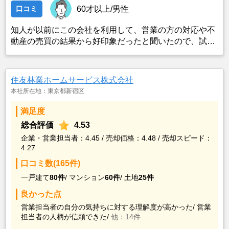
口コミ
60才以上/男性
知人が以前にこの会社を利用して、営業の方の対応や不
動産の売買の結果から好印象だったと聞いたので、試し
にコンタクトを取ったところ、対応して頂いた営業の方
が信頼の置けそうな方で、知識もあり経験豊富な印象だ
ったので、利用した。
住友林業ホームサービス株式会社
本社所在地：東京都新宿区
満足度
総合評価
4.53
企業・営業担当者：4.45 / 売却価格：4.48 / 売却スピード：
4.27
口コミ数(165件)
一戸建て
80件
/
マンション
60件
/
土地
25件
良かった点
営業担当者の自分の気持ちに対する理解度が高かった/
営業
担当者の人柄が信頼できた/
他：14件