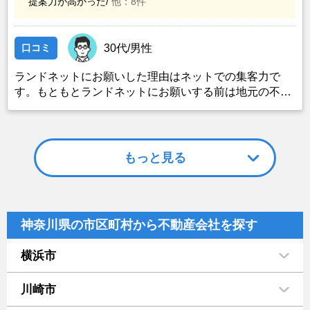
提案力が高かった/
他：8件
口コミ
30代/男性
ランドネットにお願いした理由はネットでの集客力で
す。もともとランドネットにお願いする前は地元の不動
産屋に売却依頼を出していました。しかし築年数がかな
り経過していること、また駐車場がないことで地元の不
動産屋では取り扱ってもらえませんでした。そこでそれ
までに取引があり、全国対応しているランドネットにお
もっと見る
願いしました。
神奈川県の市区町村から不動産会社を探す
横浜市
川崎市