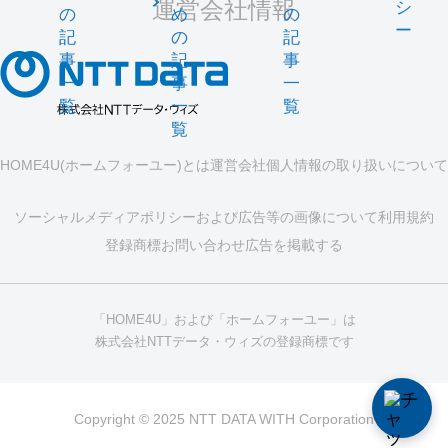
運営会社情報
シ
の
め
の
ー
記
の
記
事
記
事
一
事
一
覧
一
覧
覧
HOME4U(ホームフォーユー)とは
運営会社
個人情報の取り扱いについて
ソーシャルメディアポリシーおよび広告等の画像について
利用規約
登録商標
お問い合わせ
広告を掲載する
「HOME4U」および「ホームフォーユー」は
株式会社NTTデータ・ウィズの登録商標です
Copyright © 2025 NTT DATA WITH Corporation