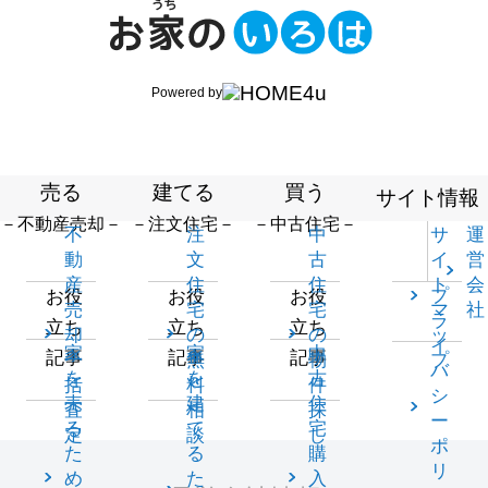
Powered by
売る
建てる
買う
サイト情報
－不動産売却－
－注文住宅－
－中古住宅－
不
注
中
サ
運
動
文
古
イ
営
産
住
住
ト
会
プ
お役
お役
お役
売
宅
宅
マ
社
ラ
立ち
立ち
立ち
却
の
の
ッ
イ
家
家
中
記事
記事
記事
一
無
物
プ
バ
を
を
古
括
料
件
シ
売
建
住
査
相
探
ー
る
て
宅
定
談
し
ポ
た
る
購
リ
め
た
入