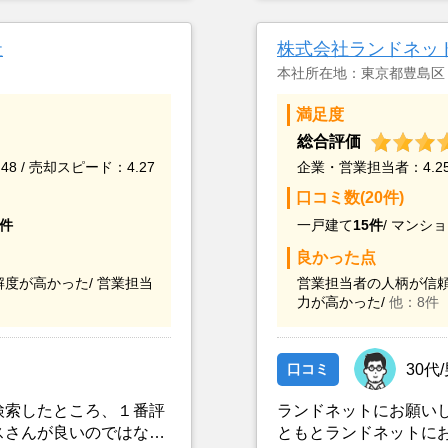
から購入希望の者がい
社
株式会社ランドネッ
本社所在地：東京都豊島区
満足度
総合評価
48 / 売却スピード：4.27
企業・営業担当者：4.25 
口コミ数(20件)
5件
一戸建て
15件
/
マンショ
良かった点
度が高かった/
営業担当
営業担当者の人柄が信頼
力が高かった/
他：8件
口コミ
30代
検索したところ、１番評
ランドネットにお願い
スさんが良いのではない
ともとランドネットに