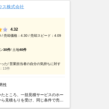
ウス株式会社
4.32
/ 売却価格：4.30 / 売却スピード：4.09
ン
30件
/
土地
40件
った/
営業担当者の自分の気持ちに対す
：13件
/男性
いたところ、一括見積サービスのホー
から見積もりを受け、同じ条件で売り
掲載からわずか３日でピタットハウス