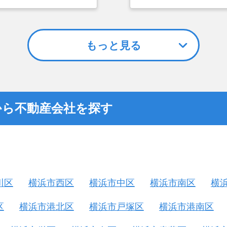
た上で決定した。また、
依頼を出していました
アドバイスの影響もあっ
こと、また駐車場がな
てもらえませんでした
対応しているランドネ
もっと見る
から不動産会社を探す
川区
横浜市西区
横浜市中区
横浜市南区
横
区
横浜市港北区
横浜市戸塚区
横浜市港南区