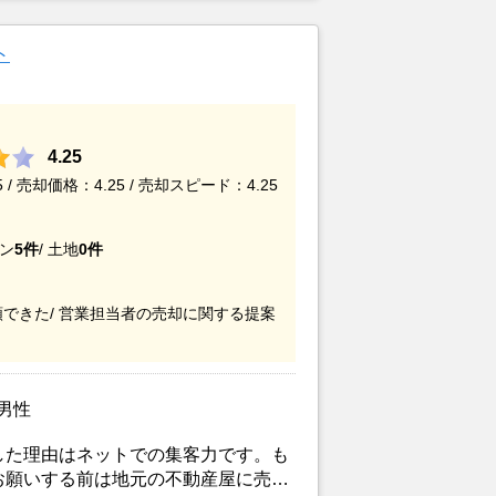
ると連絡を受け売却が決まったため。
ト
4.25
/ 売却価格：4.25 / 売却スピード：4.25
ン
5件
/
土地
0件
できた/
営業担当者の売却に関する提案
/男性
した理由はネットでの集客力です。も
お願いする前は地元の不動産屋に売却