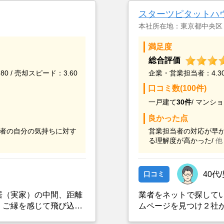
スターツピタットハ
本社所在地：東京都中央区
満足度
総合評価
80 / 売却スピード：3.60
企業・営業担当者：4.30 
口コミ数(100件)
一戸建て
30件
/
マンショ
良かった点
者の自分の気持ちに対す
営業担当者の対応が早か
る理解度が高かった/
他
口コミ
40代
居（実家）の中間、距離
業者をネットで探して
、ご縁を感じて飛び込み
ムページを見つけ２社
出したところ、ネット