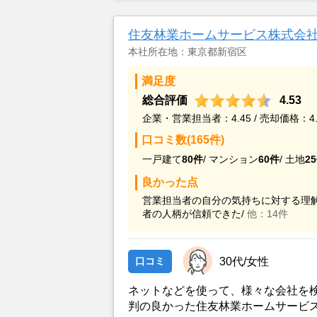
住友林業ホームサービス株式会
本社所在地：東京都新宿区
満足度
総合評価
4.53
企業・営業担当者：4.45 / 売却価格：4.
口コミ数(165件)
一戸建て
80件
/
マンション
60件
/
土地
2
良かった点
営業担当者の自分の気持ちに対する理解
者の人柄が信頼できた/
他：14件
口コミ
30代/女性
ネットなどを使って、様々な会社を
判の良かった住友林業ホームサービ