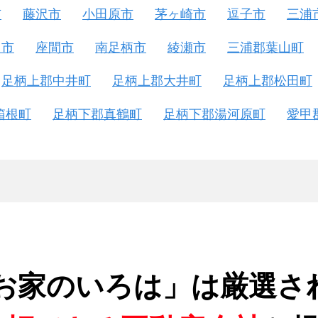
市
藤沢市
小田原市
茅ヶ崎市
逗子市
三浦
名市
座間市
南足柄市
綾瀬市
三浦郡葉山町
足柄上郡中井町
足柄上郡大井町
足柄上郡松田町
箱根町
足柄下郡真鶴町
足柄下郡湯河原町
愛甲
お家のいろは」は厳選さ