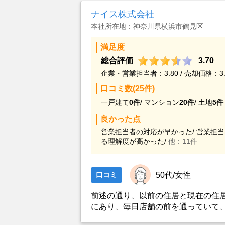
ナイス株式会社
本社所在地：神奈川県横浜市鶴見区
満足度
総合評価
3.70
企業・営業担当者：3.80 / 売却価格：3.
口コミ数(25件)
一戸建て
0件
/
マンション
20件
/
土地
5件
良かった点
営業担当者の対応が早かった/
営業担当
る理解度が高かった/
他：11件
口コミ
50代/女性
前述の通り、以前の住居と現在の住
にあり、毎日店舗の前を通っていて
ました。