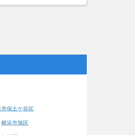
。しかし築年数がかなり経過している
いことで地元の不動産屋では取り扱っ
。そこでそれまでに取引があり、全国
ットにお願いしました。
浜市保土ケ谷区
横浜市旭区