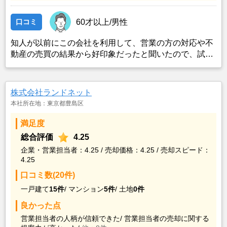
口コミ
60才以上/男性
知人が以前にこの会社を利用して、営業の方の対応や不
動産の売買の結果から好印象だったと聞いたので、試し
にコンタクトを取ったところ、対応して頂いた営業の方
が信頼の置けそうな方で、知識もあり経験豊富な印象だ
ったので、利用した。
株式会社ランドネット
本社所在地：東京都豊島区
満足度
総合評価
4.25
企業・営業担当者：4.25 / 売却価格：4.25 / 売却スピード：
4.25
口コミ数(20件)
一戸建て
15件
/
マンション
5件
/
土地
0件
良かった点
営業担当者の人柄が信頼できた/
営業担当者の売却に関する