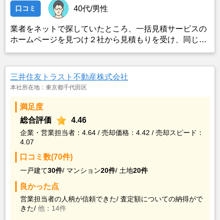
口コミ
40代/男性
業者をネットで探していたところ、一括見積サービスの
ホームページを見つけ２社から見積もりを受け、同じ条
件で売り出したところ、ネット掲載からわずか３日でピ
タットハウスから購入希望の者がいると連絡を受け売却
が決まったため。
三井住友トラスト不動産株式会社
本社所在地：東京都千代田区
満足度
総合評価
4.46
企業・営業担当者：4.64 / 売却価格：4.42 / 売却スピード：
4.07
口コミ数(70件)
一戸建て
30件
/
マンション
20件
/
土地
20件
良かった点
営業担当者の人柄が信頼できた/
査定額についての納得がで
きた/
他：14件