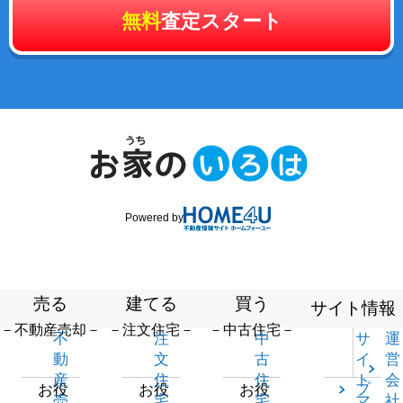
無料
査定スタート
Powered by
売る
建てる
買う
サイト情報
－不動産売却－
－注文住宅－
－中古住宅－
不
注
中
サ
運
動
文
古
イ
営
産
住
住
ト
会
プ
お役
お役
お役
売
宅
宅
マ
社