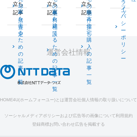
ラ
立ち
立ち
立ち
却
の
の
ッ
イ
家
家
中
記事
記事
記事
一
無
物
プ
バ
を
を
古
括
料
件
シ
売
建
住
査
相
探
ー
る
て
宅
定
談
し
ポ
た
る
購
リ
め
た
入
運営会社情報
シ
の
め
の
ー
記
の
記
事
記
事
一
事
一
覧
一
覧
覧
HOME4U(ホームフォーユー)とは
運営会社
個人情報の取り扱いについて
ソーシャルメディアポリシーおよび広告等の画像について
利用規約
登録商標
お問い合わせ
広告を掲載する