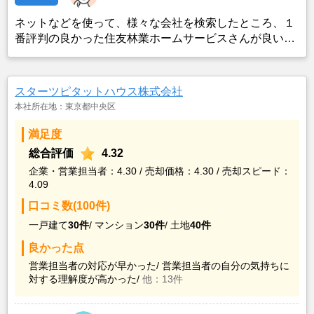
ネットなどを使って、様々な会社を検索したところ、１
番評判の良かった住友林業ホームサービスさんが良いの
ではないかと思い、実際に資料などを請求した上で決定
した。また、最近売却した経験のある知人からのアドバ
イスの影響もあった。
スターツピタットハウス株式会社
本社所在地：東京都中央区
満足度
総合評価
4.32
企業・営業担当者：4.30 / 売却価格：4.30 / 売却スピード：
4.09
口コミ数(100件)
一戸建て
30件
/
マンション
30件
/
土地
40件
良かった点
営業担当者の対応が早かった/
営業担当者の自分の気持ちに
対する理解度が高かった/
他：13件