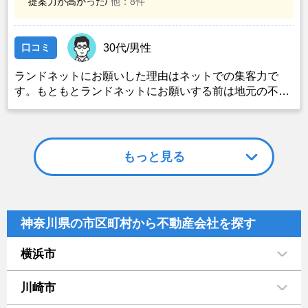
提案力が高かった/
他：8件
口コミ
30代/男性
ランドネットにお願いした理由はネットでの集客力で
す。もともとランドネットにお願いする前は地元の不動
産屋に売却依頼を出していました。しかし築年数がかな
り経過していること、また駐車場がないことで地元の不
動産屋では取り扱ってもらえませんでした。そこでそれ
までに取引があり、全国対応しているランドネットにお
もっと見る
願いしました。
神奈川県の市区町村から不動産会社を探す
横浜市
川崎市