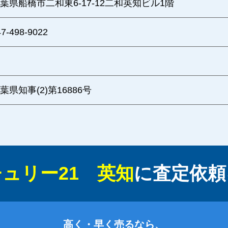
葉県船橋市二和東6-17-12二和英知ビル1階
47-498-9022
葉県知事(2)第16886号
ュリー21 英知
に
査定依頼
高く・早く売るなら、