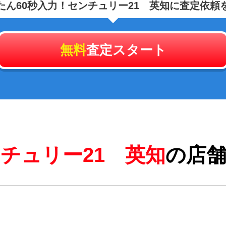
たん60秒入力！
センチュリー21 英知に査定依頼
無料
査定スタート
チュリー21 英知
の店