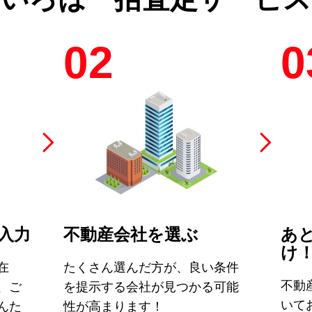
02
0
入力
不動産会社を選ぶ
あ
け
在
たくさん選んだ方が、良い条件
不動
、ご
を提示する会社が見つかる可能
いて
んた
性が高まります！