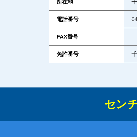
所在地
千
電話番号
0
FAX番号
免許番号
千
センチ