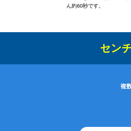
ん約60秒です。
センチ
複