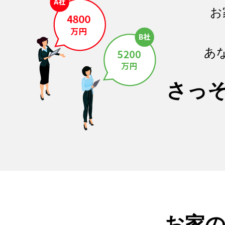
お
あ
さっ
お家