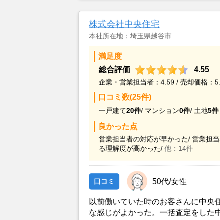
最近売却した経験のある知人からの
た。
株式会社中央住宅
本社所在地：埼玉県越谷市
満足度
総合評価
4.55
企業・営業担当者：4.59 / 売却価格：5.
口コミ数(25件)
一戸建て
20件
/
マンション
0件
/
土地
5件
良かった点
営業担当者の対応が早かった/
営業担当
る理解度が高かった/
他：14件
口コミ
50代/女性
以前働いていた時のお客さんに中央
な感じがよかった。一括査定をした