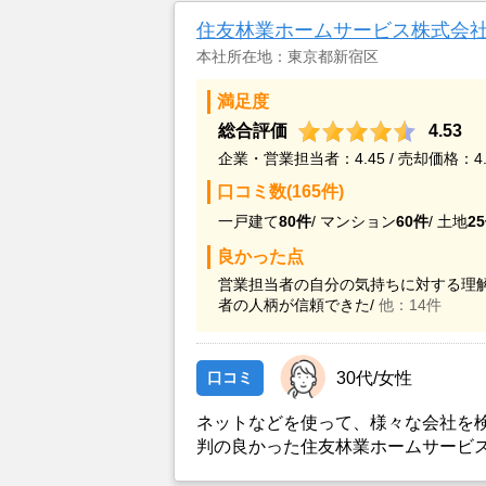
住友林業ホームサービス株式会
本社所在地：東京都新宿区
満足度
総合評価
4.53
企業・営業担当者：4.45 / 売却価格：4.
口コミ数(165件)
一戸建て
80件
/
マンション
60件
/
土地
2
良かった点
営業担当者の自分の気持ちに対する理解
者の人柄が信頼できた/
他：14件
口コミ
30代/女性
ネットなどを使って、様々な会社を
判の良かった住友林業ホームサービ
かと思い、実際に資料などを請求し