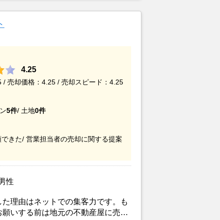
ると連絡を受け売却が決まったため。
ト
4.25
/ 売却価格：4.25 / 売却スピード：4.25
ン
5件
/
土地
0件
できた/
営業担当者の売却に関する提案
/男性
した理由はネットでの集客力です。も
お願いする前は地元の不動産屋に売却