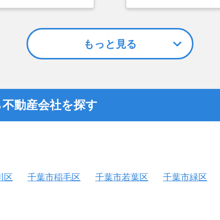
からも査定依頼したら、
依頼を出していました
らいいかなと思った。
こと、また駐車場がな
てもらえませんでした
対応しているランドネ
もっと見る
ら不動産会社を探す
川区
千葉市稲毛区
千葉市若葉区
千葉市緑区