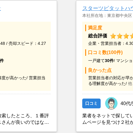
社
スターツピタットハ
本社所在地：東京都中央区
満足度
総合評価
48 / 売却スピード：4.27
企業・営業担当者：4.30 
口コミ数(100件)
5件
一戸建て
30件
/
マンショ
良かった点
度が高かった/
営業担当
営業担当者の対応が早か
る理解度が高かった/
他
口コミ
40代
検索したところ、１番評
業者をネットで探して
スさんが良いのではない
ムページを見つけ２社
た上で決定した。また、
出したところ、ネット