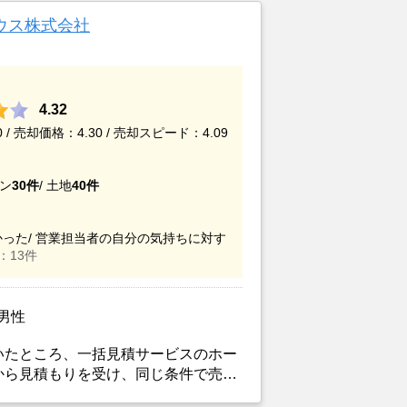
ウス株式会社
4.32
/ 売却価格：4.30 / 売却スピード：4.09
ン
30件
/
土地
40件
った/
営業担当者の自分の気持ちに対す
：13件
/男性
いたところ、一括見積サービスのホー
から見積もりを受け、同じ条件で売り
掲載からわずか３日でピタットハウス