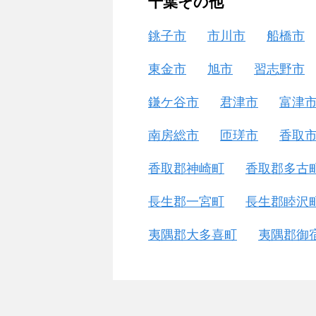
千葉その他
銚子市
市川市
船橋市
東金市
旭市
習志野市
鎌ケ谷市
君津市
富津
南房総市
匝瑳市
香取
香取郡神崎町
香取郡多古
長生郡一宮町
長生郡睦沢
夷隅郡大多喜町
夷隅郡御