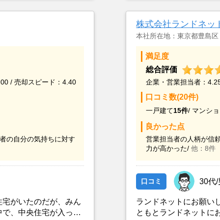
アドバイスの影響もあっ
から購入希望の者がい
株式会社ランドネッ
本社所在地：東京都豊島区
満足度
総合評価
00 / 売却スピード：4.40
企業・営業担当者：4.25 
口コミ数(20件)
一戸建て
15件
/
マンショ
良かった点
者の自分の気持ちに対す
営業担当者の人柄が信頼
力が高かった/
他：8件
口コミ
30代
住宅がいたのだが、みん
ランドネットにお願い
中で、中央住宅が入って
ともとランドネットに