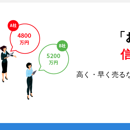
「
高く・早く売る