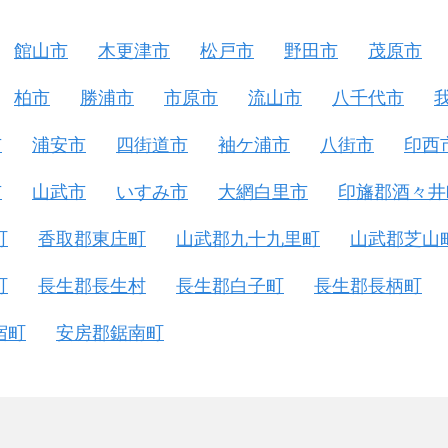
館山市
木更津市
松戸市
野田市
茂原市
柏市
勝浦市
市原市
流山市
八千代市
市
浦安市
四街道市
袖ケ浦市
八街市
印西
市
山武市
いすみ市
大網白里市
印旛郡酒々井
町
香取郡東庄町
山武郡九十九里町
山武郡芝山
町
長生郡長生村
長生郡白子町
長生郡長柄町
宿町
安房郡鋸南町