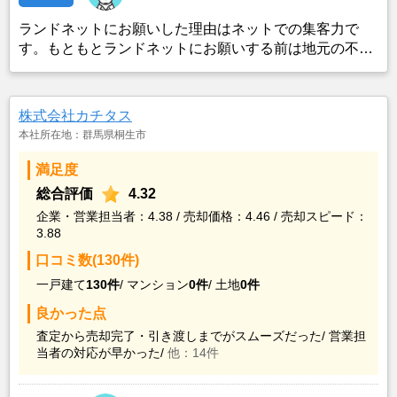
ランドネットにお願いした理由はネットでの集客力で
す。もともとランドネットにお願いする前は地元の不動
産屋に売却依頼を出していました。しかし築年数がかな
り経過していること、また駐車場がないことで地元の不
動産屋では取り扱ってもらえませんでした。そこでそれ
株式会社カチタス
までに取引があり、全国対応しているランドネットにお
本社所在地：群馬県桐生市
願いしました。
満足度
総合評価
4.32
企業・営業担当者：4.38 / 売却価格：4.46 / 売却スピード：
3.88
口コミ数(130件)
一戸建て
130件
/
マンション
0件
/
土地
0件
良かった点
査定から売却完了・引き渡しまでがスムーズだった/
営業担
当者の対応が早かった/
他：14件