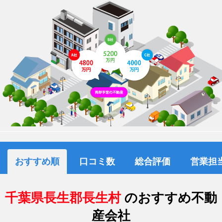
おすすめ順
口コミ数
総合評価
営業担
千葉県長生郡長生村
のおすすめ不動
産会社