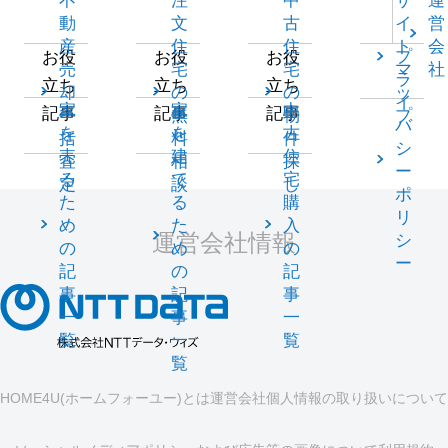
不
注
中
サ
運
動
文
古
イ
営
産
住
住
ト
会
プ
お役
お役
お役
売
宅
宅
マ
社
ラ
立ち
立ち
立ち
却
の
の
ッ
イ
家
家
中
記事
記事
記事
一
無
物
プ
バ
を
を
古
括
料
件
シ
売
建
住
査
相
探
ー
る
て
宅
定
談
し
ポ
た
る
購
リ
め
た
入
運営会社情報
シ
の
め
の
ー
記
の
記
事
記
事
一
事
一
覧
一
覧
覧
HOME4U(ホームフォーユー)とは
運営会社
個人情報の取り扱いについて