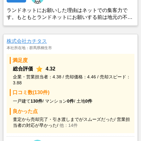
ランドネットにお願いした理由はネットでの集客力で
す。もともとランドネットにお願いする前は地元の不動
産屋に売却依頼を出していました。しかし築年数がかな
り経過していること、また駐車場がないことで地元の不
動産屋では取り扱ってもらえませんでした。そこでそれ
株式会社カチタス
までに取引があり、全国対応しているランドネットにお
本社所在地：群馬県桐生市
願いしました。
満足度
総合評価
4.32
企業・営業担当者：4.38 / 売却価格：4.46 / 売却スピード：
3.88
口コミ数(130件)
一戸建て
130件
/
マンション
0件
/
土地
0件
良かった点
査定から売却完了・引き渡しまでがスムーズだった/
営業担
当者の対応が早かった/
他：14件