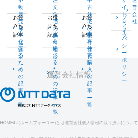
不
注
中
サ
運
動
文
古
イ
営
産
住
住
ト
会
プ
お役
お役
お役
売
宅
宅
マ
社
ラ
立ち
立ち
立ち
却
の
の
ッ
イ
家
家
中
記事
記事
記事
一
無
物
プ
バ
を
を
古
括
料
件
シ
売
建
住
査
相
探
ー
る
て
宅
定
談
し
ポ
た
る
購
リ
め
た
入
運営会社情報
シ
の
め
の
ー
記
の
記
事
記
事
一
事
一
覧
一
覧
覧
HOME4U(ホームフォーユー)とは
運営会社
個人情報の取り扱いについて