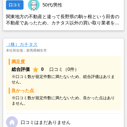
口コミ
50代/男性
関東地方の不動産と違って長野県の駒ヶ根という田舎の
不動産であったため、カチタス以外の買い取り業者をみ
つけることができなかったことがカチタスを選んだ一番
の理由。売却金額については不満もあったが、いつまで
も空き家の状態で不動産を残しておけないと考えて売却
（株）カチタス
を決めた。
本社所在地：群馬県桐生市
満足度
総合評価
0
口コミ（0件）
※口コミ数が規定件数に満たないため、総合評価はありま
せん。
良かった点
※口コミ数が規定件数に満たないため、良かった点はあり
ません。
口コミはまだありません