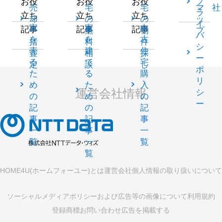
プ
お役
お役
お役
売
宅
宅
マ
社
ラ
立ち
立ち
立ち
却
の
の
ッ
イ
家
家
中
記事
記事
記事
一
無
物
プ
バ
を
を
古
括
料
件
シ
売
建
住
査
相
探
ー
る
て
宅
定
談
し
ポ
た
る
購
リ
め
た
入
運営会社情報
シ
の
め
の
ー
記
の
記
事
記
事
一
事
一
覧
一
覧
覧
HOME4U(ホームフォーユー)とは
運営会社
個人情報の取り扱いについて
ソーシャルメディアポリシーおよび広告等の画像について
利用規約
登録商標
お問い合わせ
広告を掲載する