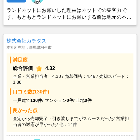
ランドネットにお願いした理由はネットでの集客力で
す。もともとランドネットにお願いする前は地元の不動
産屋に売却依頼を出していました。しかし築年数がかな
り経過していること、また駐車場がないことで地元の不
動産屋では取り扱ってもらえませんでした。そこでそれ
株式会社カチタス
までに取引があり、全国対応しているランドネットにお
本社所在地：群馬県桐生市
願いしました。
満足度
総合評価
4.32
企業・営業担当者：4.38 / 売却価格：4.46 / 売却スピード：
3.88
口コミ数(130件)
一戸建て
130件
/
マンション
0件
/
土地
0件
良かった点
査定から売却完了・引き渡しまでがスムーズだった/
営業担
当者の対応が早かった/
他：14件