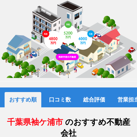
おすすめ順
口コミ数
総合評価
営業担
千葉県袖ケ浦市
のおすすめ不動産
会社