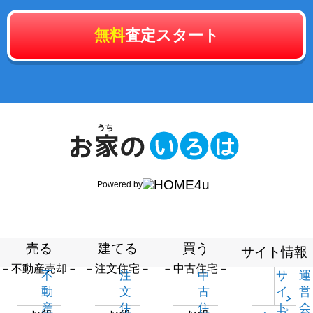
無料
査定スタート
Powered by
売る
建てる
買う
サイト情報
－不動産売却－
－注文住宅－
－中古住宅－
不
注
中
サ
運
動
文
古
イ
営
産
住
住
ト
会