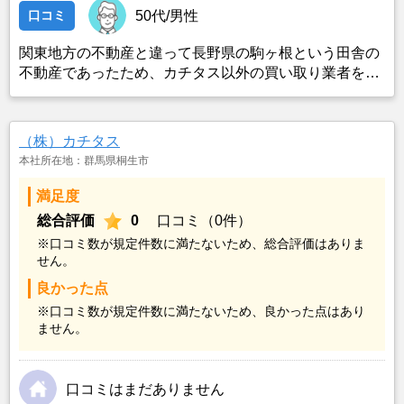
口コミ
50代/男性
関東地方の不動産と違って長野県の駒ヶ根という田舎の
不動産であったため、カチタス以外の買い取り業者をみ
つけることができなかったことがカチタスを選んだ一番
の理由。売却金額については不満もあったが、いつまで
も空き家の状態で不動産を残しておけないと考えて売却
（株）カチタス
を決めた。
本社所在地：群馬県桐生市
満足度
総合評価
0
口コミ（0件）
※口コミ数が規定件数に満たないため、総合評価はありま
せん。
良かった点
※口コミ数が規定件数に満たないため、良かった点はあり
ません。
口コミはまだありません