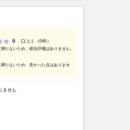
いことで地元の不動産屋では取り扱っ
。そこでそれまでに取引があり、全国
ットにお願いしました。
0
口コミ（0件）
に満たないため、総合評価はありません。
に満たないため、良かった点はありませ
りません