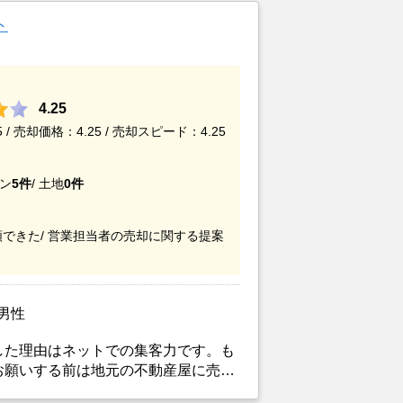
ト
4.25
/ 売却価格：4.25 / 売却スピード：4.25
ン
5件
/
土地
0件
できた/
営業担当者の売却に関する提案
/男性
した理由はネットでの集客力です。も
お願いする前は地元の不動産屋に売却
。しかし築年数がかなり経過している