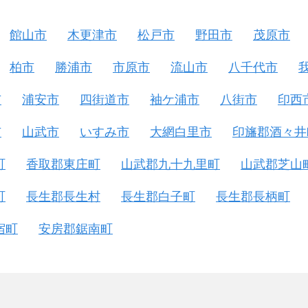
館山市
木更津市
松戸市
野田市
茂原市
柏市
勝浦市
市原市
流山市
八千代市
市
浦安市
四街道市
袖ケ浦市
八街市
印西
市
山武市
いすみ市
大網白里市
印旛郡酒々井
町
香取郡東庄町
山武郡九十九里町
山武郡芝山
町
長生郡長生村
長生郡白子町
長生郡長柄町
宿町
安房郡鋸南町