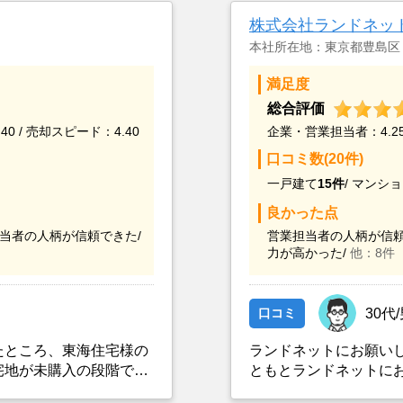
株式会社ランドネッ
本社所在地：東京都豊島区
満足度
総合評価
40 / 売却スピード：4.40
企業・営業担当者：4.25 
口コミ数(20件)
一戸建て
15件
/
マンショ
良かった点
当者の人柄が信頼できた/
営業担当者の人柄が信頼
力が高かった/
他：8件
口コミ
30代
たところ、東海住宅様の
ランドネットにお願い
宅地が未購入の段階でハ
ともとランドネットに
り（ハウスメーカーは不
依頼を出していました