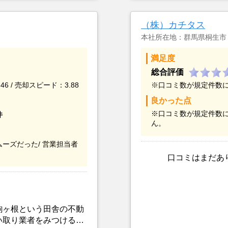
物件の中で建物を前提に
こと、また駐車場がな
）購入を決定した。東海
てもらえませんでした
（株）カチタス
考える。建物ありきでの
対応しているランドネ
般的ではないと思う。
本社所在地：群馬県桐生市
満足度
総合評価
46 / 売却スピード：3.88
※口コミ数が規定件数
良かった点
※口コミ数が規定件数
件
ん。
ーズだった/
営業担当者
口コミはまだあ
駒ヶ根という田舎の不動
い取り業者をみつけるこ