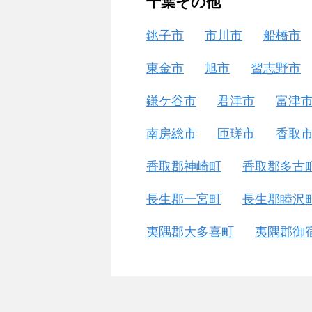
千葉その他
銚子市
市川市
船橋市
東金市
旭市
習志野市
鎌ケ谷市
君津市
富津
南房総市
匝瑳市
香取
香取郡神崎町
香取郡多古
長生郡一宮町
長生郡睦沢
夷隅郡大多喜町
夷隅郡御