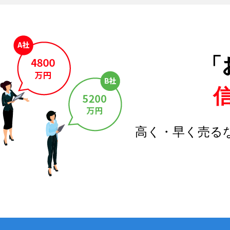
「
高く・早く売る