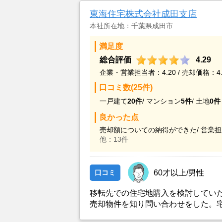
東海住宅株式会社成田支店
本社所在地：千葉県成田市
満足度
総合評価
4.29
企業・営業担当者：4.20 / 売却価格：4.
口コミ数(25件)
一戸建て
20件
/
マンション
5件
/
土地
0件
良かった点
売却額についての納得ができた/
営業担
他：13件
口コミ
60才以上/男性
移転先での住宅地購入を検討してい
売却物件を知り問い合わせをした。
ウスメーカと建物の設計を進めてお