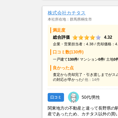
信感があったと思う）、複数の紹介
想定していた土地が見つかり（案内
株式会社カチタス
住宅さんは相当のご苦労があったと
地型、方角を満たした土地探しは一
本社所在地：群馬県桐生市
満足度
総合評価
4.32
企業・営業担当者：4.38 / 売却価格：4.
口コミ数(130件)
一戸建て
130件
/
マンション
0件
/
土地
0
良かった点
査定から売却完了・引き渡しまでがスム
の対応が早かった/
他：14件
口コミ
50代/男性
関東地方の不動産と違って長野県の
産であったため、カチタス以外の買