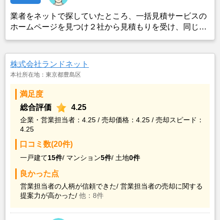
業者をネットで探していたところ、一括見積サービスの
ホームページを見つけ２社から見積もりを受け、同じ条
件で売り出したところ、ネット掲載からわずか３日でピ
タットハウスから購入希望の者がいると連絡を受け売却
が決まったため。
株式会社ランドネット
本社所在地：東京都豊島区
満足度
総合評価
4.25
企業・営業担当者：4.25 / 売却価格：4.25 / 売却スピード：
4.25
口コミ数(20件)
一戸建て
15件
/
マンション
5件
/
土地
0件
良かった点
営業担当者の人柄が信頼できた/
営業担当者の売却に関する
提案力が高かった/
他：8件