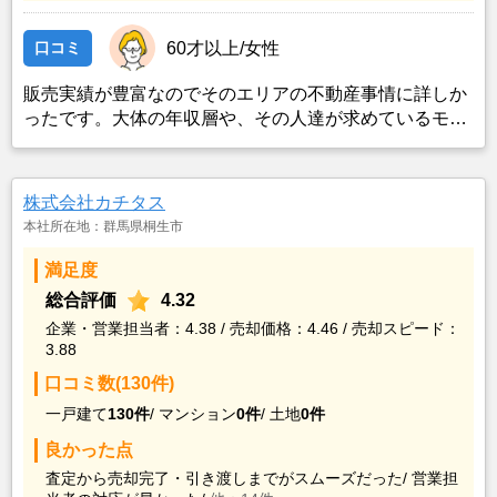
口コミ
60才以上/女性
販売実績が豊富なのでそのエリアの不動産事情に詳しか
ったです。大体の年収層や、その人達が求めているモノ
を熟知している感じでした。また、直近でも売却した時
の情報があるので、その顧客と話をした内容も査定額の
根拠の一つとなっています。
株式会社カチタス
本社所在地：群馬県桐生市
満足度
総合評価
4.32
企業・営業担当者：4.38 / 売却価格：4.46 / 売却スピード：
3.88
口コミ数(130件)
一戸建て
130件
/
マンション
0件
/
土地
0件
良かった点
査定から売却完了・引き渡しまでがスムーズだった/
営業担