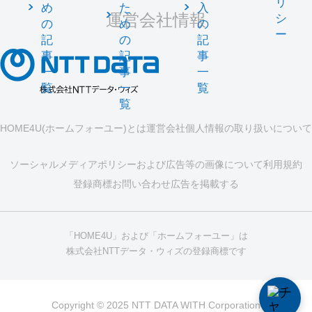
リ
め
た
入
運営会社情報
シ
の
め
の
ー
記
の
記
事
記
事
一
事
一
覧
一
覧
覧
HOME4U(ホームフォーユー)とは
運営会社
個人情報の取り扱いについて
ソーシャルメディアポリシーおよび広告等の画像について
利用規約
登録商標
お問い合わせ
広告を掲載する
「HOME4U」および「ホームフォーユー」は
株式会社NTTデータ・ウィズの登録商標です
Copyright © 2025 NTT DATA WITH Corporation