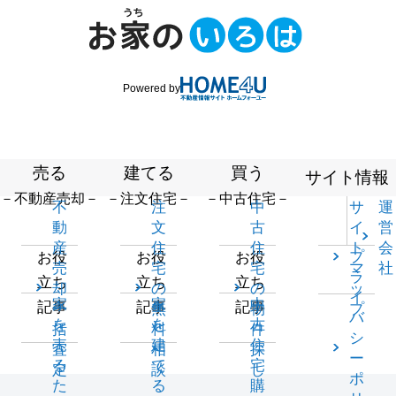
Powered by
売る
建てる
買う
サイト情報
－不動産売却－
－注文住宅－
－中古住宅－
不
注
中
サ
運
動
文
古
イ
営
産
住
住
ト
会
プ
お役
お役
お役
売
宅
宅
マ
社
ラ
立ち
立ち
立ち
却
の
の
ッ
イ
家
家
中
記事
記事
記事
一
無
物
プ
バ
を
を
古
括
料
件
シ
売
建
住
査
相
探
ー
る
て
宅
定
談
し
ポ
た
る
購