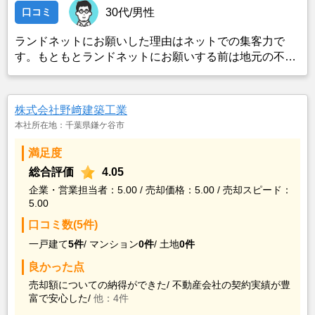
口コミ
30代/男性
ランドネットにお願いした理由はネットでの集客力で
す。もともとランドネットにお願いする前は地元の不動
産屋に売却依頼を出していました。しかし築年数がかな
り経過していること、また駐車場がないことで地元の不
動産屋では取り扱ってもらえませんでした。そこでそれ
株式会社野﨑建築工業
までに取引があり、全国対応しているランドネットにお
本社所在地：千葉県鎌ケ谷市
願いしました。
満足度
総合評価
4.05
企業・営業担当者：5.00 / 売却価格：5.00 / 売却スピード：
5.00
口コミ数(5件)
一戸建て
5件
/
マンション
0件
/
土地
0件
良かった点
売却額についての納得ができた/
不動産会社の契約実績が豊
富で安心した/
他：4件