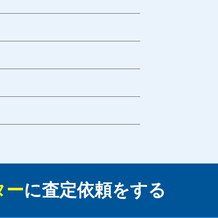
ター
に
査定依頼をする