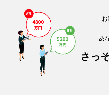
お
あ
さっ