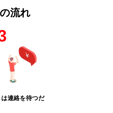
の流れ
3
とは連絡を待つだ
！