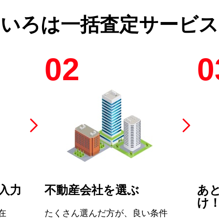
のいろは
一括査定サービス
02
0
入力
不動産会社を選ぶ
あ
け
在
たくさん選んだ方が、良い条件