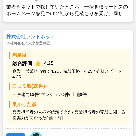
業者をネットで探していたところ、一括見積サービスの
ホームページを見つけ２社から見積もりを受け、同じ条
件で売り出したところ、ネット掲載からわずか３日でピ
タットハウスから購入希望の者がいると連絡を受け売却
が決まったため。
株式会社ランドネット
本社所在地：東京都豊島区
満足度
総合評価
4.25
企業・営業担当者：4.25 / 売却価格：4.25 / 売却スピード：
4.25
口コミ数(20件)
一戸建て
15件
/
マンション
5件
/
土地
0件
良かった点
営業担当者の人柄が信頼できた/
営業担当者の売却に関する
提案力が高かった/
他：8件