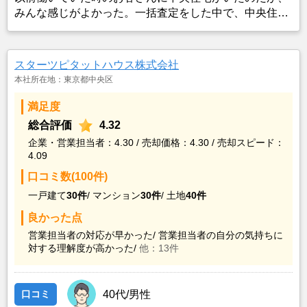
みんな感じがよかった。一括査定をした中で、中央住宅
が入っていたので、中央住宅のホームページからも査定
依頼したら、レスポンスが早かったので、それならいい
かなと思った。
スターツピタットハウス株式会社
本社所在地：東京都中央区
満足度
総合評価
4.32
企業・営業担当者：4.30 / 売却価格：4.30 / 売却スピード：
4.09
口コミ数(100件)
一戸建て
30件
/
マンション
30件
/
土地
40件
良かった点
営業担当者の対応が早かった/
営業担当者の自分の気持ちに
対する理解度が高かった/
他：13件
口コミ
40代/男性