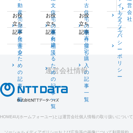
動
文
古
イ
営
産
住
住
ト
会
プ
お役
お役
お役
売
宅
宅
マ
社
ラ
立ち
立ち
立ち
却
の
の
ッ
イ
家
家
中
記事
記事
記事
一
無
物
プ
バ
を
を
古
括
料
件
シ
売
建
住
査
相
探
ー
る
て
宅
定
談
し
ポ
た
る
購
リ
め
た
入
運営会社情報
シ
の
め
の
ー
記
の
記
事
記
事
一
事
一
覧
一
覧
覧
HOME4U(ホームフォーユー)とは
運営会社
個人情報の取り扱いについて
ソーシャルメディアポリシーおよび広告等の画像について
利用規約