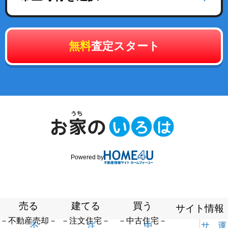
無料
査定スタート
Powered by
売る
建てる
買う
サイト情報
－不動産売却－
－注文住宅－
－中古住宅－
不
注
中
サ
運