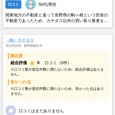
口コミ
50代/男性
関東地方の不動産と違って長野県の駒ヶ根という田舎の
不動産であったため、カチタス以外の買い取り業者をみ
つけることができなかったことがカチタスを選んだ一番
の理由。売却金額については不満もあったが、いつまで
も空き家の状態で不動産を残しておけないと考えて売却
（株）カチタス
を決めた。
本社所在地：群馬県桐生市
満足度
総合評価
0
口コミ（0件）
※口コミ数が規定件数に満たないため、総合評価はありま
せん。
良かった点
※口コミ数が規定件数に満たないため、良かった点はあり
ません。
口コミはまだありません