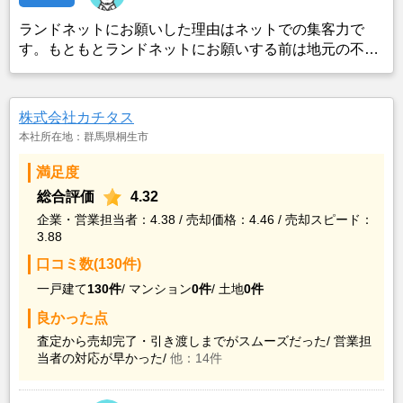
ランドネットにお願いした理由はネットでの集客力で
す。もともとランドネットにお願いする前は地元の不動
産屋に売却依頼を出していました。しかし築年数がかな
り経過していること、また駐車場がないことで地元の不
動産屋では取り扱ってもらえませんでした。そこでそれ
株式会社カチタス
までに取引があり、全国対応しているランドネットにお
本社所在地：群馬県桐生市
願いしました。
満足度
総合評価
4.32
企業・営業担当者：4.38 / 売却価格：4.46 / 売却スピード：
3.88
口コミ数(130件)
一戸建て
130件
/
マンション
0件
/
土地
0件
良かった点
査定から売却完了・引き渡しまでがスムーズだった/
営業担
当者の対応が早かった/
他：14件