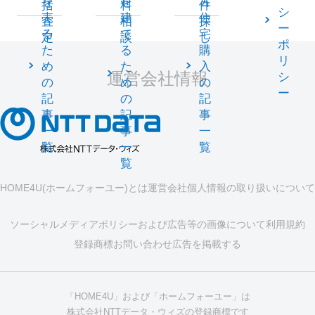
を
を
古
括
料
件
シ
売
建
住
査
相
探
ー
る
て
宅
定
談
し
ポ
た
る
購
リ
め
た
入
運営会社情報
シ
の
め
の
ー
記
の
記
事
記
事
一
事
一
覧
一
覧
覧
HOME4U(ホームフォーユー)とは
運営会社
個人情報の取り扱いについて
ソーシャルメディアポリシーおよび広告等の画像について
利用規約
登録商標
お問い合わせ
広告を掲載する
「HOME4U」および「ホームフォーユー」は
株式会社NTTデータ・ウィズの登録商標です