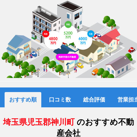
おすすめ順
口コミ数
総合評価
営業担
埼玉県児玉郡神川町
のおすすめ不動
産会社