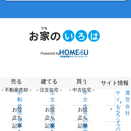
Powered by
売る
建てる
買う
サイト情報
－不動産売却－
－注文住宅－
－中古住宅－
不
注
中
サ
運
動
文
古
イ
営
産
住
住
ト
会
プ
お役
お役
お役
売
宅
宅
マ
社
ラ
立ち
立ち
立ち
却
の
の
ッ
イ
家
家
中
記事
記事
記事
一
無
物
プ
バ