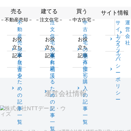
売る
建てる
買う
サイト情報
－不動産売却－
－注文住宅－
－中古住宅－
不
注
中
サ
運
動
文
古
イ
営
産
住
住
ト
会
プ
お役
お役
お役
売
宅
宅
マ
社
ラ
立ち
立ち
立ち
却
の
の
ッ
イ
家
家
中
記事
記事
記事
一
無
物
プ
バ
を
を
古
括
料
件
シ
売
建
住
査
相
探
ー
る
て
宅
定
談
し
ポ
た
る
購
リ
め
た
入
運営会社情報
シ
の
め
の
ー
記
の
記
事
記
事
一
事
一
覧
一
覧
覧