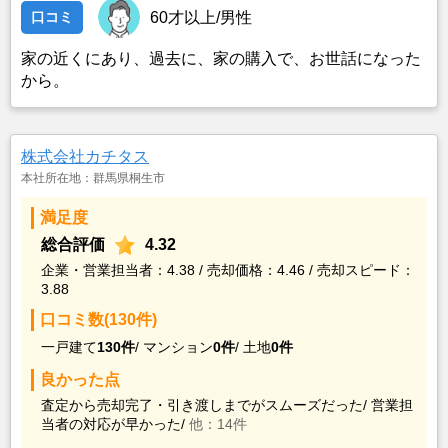
口コミ
60才以上/男性
家の近くにあり、過去に、家の購入で、お世話になった
から。
株式会社カチタス
本社所在地：群馬県桐生市
満足度
総合評価
4.32
企業・営業担当者：4.38 / 売却価格：4.46 / 売却スピード：
3.88
口コミ数(130件)
一戸建て
130件
/
マンション
0件
/
土地
0件
良かった点
査定から売却完了・引き渡しまでがスムーズだった/
営業担
当者の対応が早かった/
他：14件