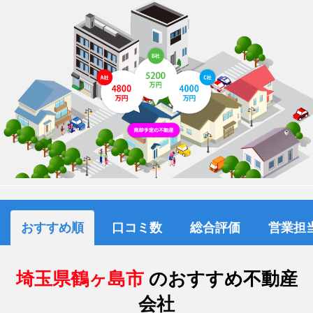
おすすめ順
口コミ数
総合評価
営業担
埼玉県鶴ヶ島市
のおすすめ不動産
会社