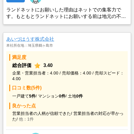
ランドネットにお願いした理由はネットでの集客力で
す。もともとランドネットにお願いする前は地元の不動
産屋に売却依頼を出していました。しかし築年数がかな
り経過していること、また駐車場がないことで地元の不
動産屋では取り扱ってもらえませんでした。そこでそれ
あいづはうす株式会社
までに取引があり、全国対応しているランドネットにお
本社所在地：埼玉県鶴ヶ島市
願いしました。
満足度
総合評価
3.40
企業・営業担当者：4.00 / 売却価格：4.00 / 売却スピード：
4.00
口コミ数(5件)
一戸建て
5件
/
マンション
0件
/
土地
0件
良かった点
営業担当者の人柄が信頼できた/
営業担当者の対応が早かっ
た/
他：1件