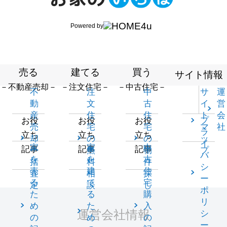
Powered by
売る
建てる
買う
サイト情報
－不動産売却－
－注文住宅－
－中古住宅－
不
注
中
サ
運
動
文
古
イ
営
産
住
住
ト
会
プ
お役
お役
お役
売
宅
宅
マ
社
ラ
立ち
立ち
立ち
却
の
の
ッ
イ
家
家
中
記事
記事
記事
一
無
物
プ
バ
を
を
古
括
料
件
シ
売
建
住
査
相
探
ー
る
て
宅
定
談
し
ポ
た
る
購
リ
め
た
入
運営会社情報
シ
の
め
の
ー