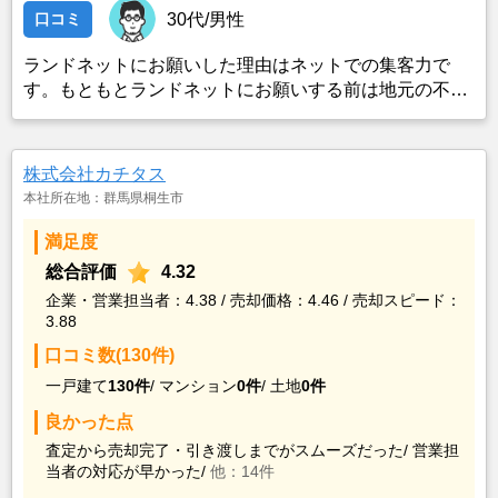
口コミ
30代/男性
ランドネットにお願いした理由はネットでの集客力で
す。もともとランドネットにお願いする前は地元の不動
産屋に売却依頼を出していました。しかし築年数がかな
り経過していること、また駐車場がないことで地元の不
動産屋では取り扱ってもらえませんでした。そこでそれ
株式会社カチタス
までに取引があり、全国対応しているランドネットにお
本社所在地：群馬県桐生市
願いしました。
満足度
総合評価
4.32
企業・営業担当者：4.38 / 売却価格：4.46 / 売却スピード：
3.88
口コミ数(130件)
一戸建て
130件
/
マンション
0件
/
土地
0件
良かった点
査定から売却完了・引き渡しまでがスムーズだった/
営業担
当者の対応が早かった/
他：14件