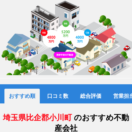
おすすめ順
口コミ数
総合評価
営業担
埼玉県比企郡小川町
のおすすめ不動
産会社