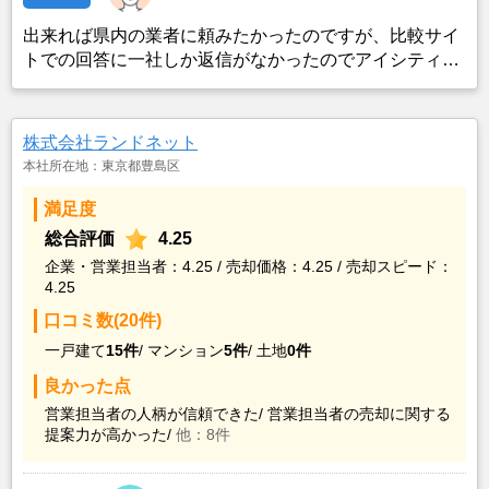
出来れば県内の業者に頼みたかったのですが、比較サイ
トでの回答に一社しか返信がなかったのでアイシティハ
ウスにお願いしました。担当者の方の感じも良かったで
すし、価格的には残念ではありましたが、古いので仕方
ないかなと思いました。それよりも早く手放したかった
株式会社ランドネット
ので、取り壊しの費用を考えるとお願いしようと思いま
本社所在地：東京都豊島区
した。
満足度
総合評価
4.25
企業・営業担当者：4.25 / 売却価格：4.25 / 売却スピード：
4.25
口コミ数(20件)
一戸建て
15件
/
マンション
5件
/
土地
0件
良かった点
営業担当者の人柄が信頼できた/
営業担当者の売却に関する
提案力が高かった/
他：8件