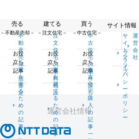
売る
建てる
買う
サイト情報
－不動産売却－
－注文住宅－
－中古住宅－
不
注
中
サ
運
動
文
古
イ
営
産
住
住
ト
会
プ
お役
お役
お役
売
宅
宅
マ
社
ラ
立ち
立ち
立ち
却
の
の
ッ
イ
家
家
中
記事
記事
記事
一
無
物
プ
バ
を
を
古
括
料
件
シ
売
建
住
査
相
探
ー
る
て
宅
定
談
し
ポ
た
る
購
リ
め
た
入
運営会社情報
シ
の
め
の
ー
記
の
記
事
記
事
一
事
一