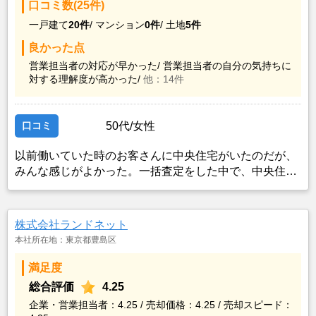
口コミ数(25件)
一戸建て
20件
/
マンション
0件
/
土地
5件
良かった点
営業担当者の対応が早かった/
営業担当者の自分の気持ちに
対する理解度が高かった/
他：14件
口コミ
50代/女性
以前働いていた時のお客さんに中央住宅がいたのだが、
みんな感じがよかった。一括査定をした中で、中央住宅
が入っていたので、中央住宅のホームページからも査定
依頼したら、レスポンスが早かったので、それならいい
かなと思った。
株式会社ランドネット
本社所在地：東京都豊島区
満足度
総合評価
4.25
企業・営業担当者：4.25 / 売却価格：4.25 / 売却スピード：