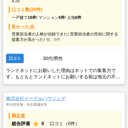
4.25
口コミ数(20件)
一戸建て
15件
/
マンション
5件
/
土地
0件
良かった点
営業担当者の人柄が信頼できた/
営業担当者の売却に関する
提案力が高かった/
他：8件
口コミ
30代/男性
ランドネットにお願いした理由はネットでの集客力で
す。もともとランドネットにお願いする前は地元の不動
産屋に売却依頼を出していました。しかし築年数がかな
り経過していること、また駐車場がないことで地元の不
動産屋では取り扱ってもらえませんでした。そこでそれ
株式会社イーグルハウジング
までに取引があり、全国対応しているランドネットにお
本社所在地：埼玉県越谷市
願いしました。
満足度
総合評価
0
口コミ（0件）