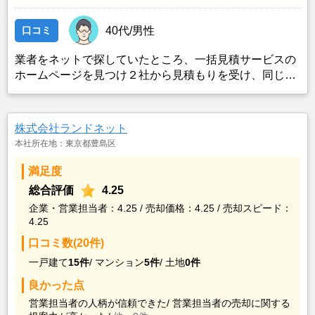
口コミ
40代/男性
業者をネットで探していたところ、一括見積サービスの
ホームページを見つけ２社から見積もりを受け、同じ条
件で売り出したところ、ネット掲載からわずか３日でピ
タットハウスから購入希望の者がいると連絡を受け売却
が決まったため。
株式会社ランドネット
本社所在地：東京都豊島区
満足度
総合評価
4.25
企業・営業担当者：4.25 / 売却価格：4.25 / 売却スピード：
4.25
口コミ数(20件)
一戸建て
15件
/
マンション
5件
/
土地
0件
良かった点
営業担当者の人柄が信頼できた/
営業担当者の売却に関する