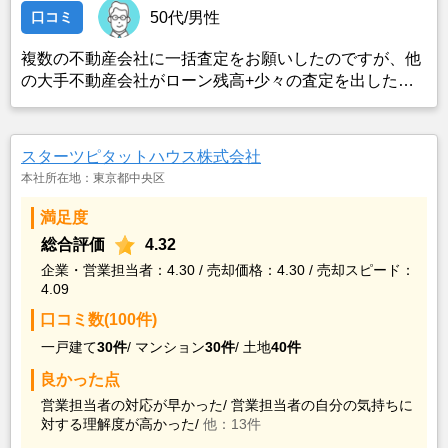
口コミ
50代/男性
複数の不動産会社に一括査定をお願いしたのですが、他
の大手不動産会社がローン残高+少々の査定を出した
中、ニッケンさんは多少の時間はかかるが手残りが多く
なる査定を出していただいたこと。
スターツピタットハウス株式会社
本社所在地：東京都中央区
満足度
総合評価
4.32
企業・営業担当者：4.30 / 売却価格：4.30 / 売却スピード：
4.09
口コミ数(100件)
一戸建て
30件
/
マンション
30件
/
土地
40件
良かった点
営業担当者の対応が早かった/
営業担当者の自分の気持ちに
対する理解度が高かった/
他：13件