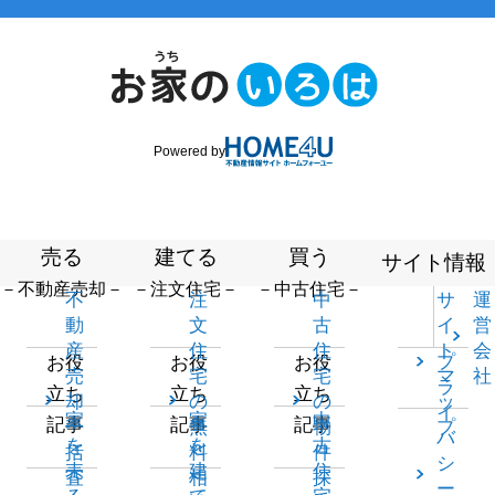
Powered by
売る
建てる
買う
サイト情報
－不動産売却－
－注文住宅－
－中古住宅－
不
注
中
サ
運
動
文
古
イ
営
産
住
住
ト
会
プ
お役
お役
お役
売
宅
宅
マ
社
ラ
立ち
立ち
立ち
却
の
の
ッ
イ
家
家
中
記事
記事
記事
一
無
物
プ
バ
を
を
古
括
料
件
シ
売
建
住
査
相
探
ー