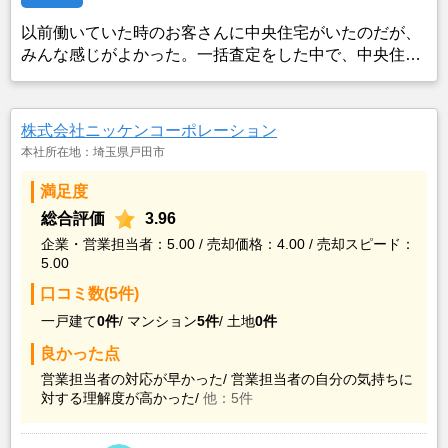
以前働いていた時のお客さんに中央住宅がいたのだが、
みんな感じがよかった。一括査定をした中で、中央住宅
が入っていたので、中央住宅のホームページからも査定
依頼したら、レスポンスが早かったので、それならいい
かなと思った。
株式会社ニッケンコーポレーション
本社所在地：埼玉県戸田市
満足度
総合評価
3.96
企業・営業担当者：5.00 / 売却価格：4.00 / 売却スピード：
5.00
口コミ数(5件)
一戸建て
0件
/
マンション
5件
/
土地
0件
良かった点
営業担当者の対応が早かった/
営業担当者の自分の気持ちに
対する理解度が高かった/
他：5件