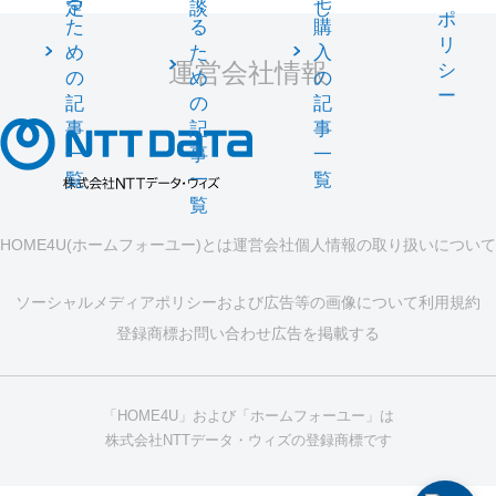
る
て
宅
定
談
し
ポ
た
る
購
リ
め
た
入
運営会社情報
シ
の
め
の
ー
記
の
記
事
記
事
一
事
一
覧
一
覧
覧
HOME4U(ホームフォーユー)とは
運営会社
個人情報の取り扱いについて
ソーシャルメディアポリシーおよび広告等の画像について
利用規約
登録商標
お問い合わせ
広告を掲載する
「HOME4U」および「ホームフォーユー」は
株式会社NTTデータ・ウィズの登録商標です