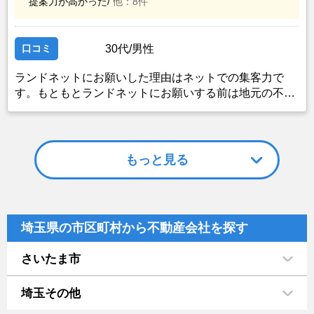
提案力が高かった/
他：8件
口コミ
30代/男性
ランドネットにお願いした理由はネットでの集客力で
す。もともとランドネットにお願いする前は地元の不動
産屋に売却依頼を出していました。しかし築年数がかな
り経過していること、また駐車場がないことで地元の不
動産屋では取り扱ってもらえませんでした。そこでそれ
までに取引があり、全国対応しているランドネットにお
もっと見る
願いしました。
埼玉県の市区町村から不動産会社を探す
さいたま市
埼玉その他