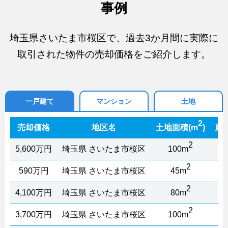
事例
埼玉県さいたま市桜区で、過去3か月間に実際に
取引された物件の売却価格をご紹介します。
一戸建て
マンション
土地
2
売却価格
地区名
土地面積(m
)
延
2
5,600万円
埼玉県 さいたま市桜区
100m
2
590万円
埼玉県 さいたま市桜区
45m
2
4,100万円
埼玉県 さいたま市桜区
80m
2
3,700万円
埼玉県 さいたま市桜区
100m