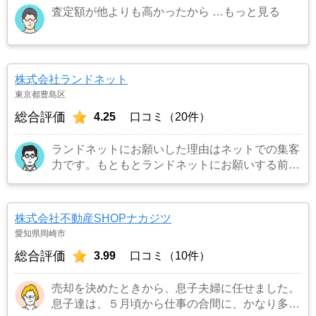
査定額が他よりも高かったから
…もっと見る
株式会社ランドネット
東京都豊島区
総合評価
4.25
口コミ（20件）
ランドネットにお願いした理由はネットでの集客
力です。もともとランドネットにお願いする前は
地元の不動産屋に売却依頼を出していました。し
かし築年数がかなり経過していること、また駐車
場がないことで地元の不動産屋では取り扱っても
株式会社不動産SHOPナカジツ
らえませんでした。そこでそれまでに取引があ
愛知県岡崎市
り、全国対応しているランドネットにお願いしま
総合評価
3.99
口コミ（10件）
した。
…もっと見る
売却を決めたときから、息子夫婦に任せました。
息子達は、５月頃から仕事の合間に、かなり多く