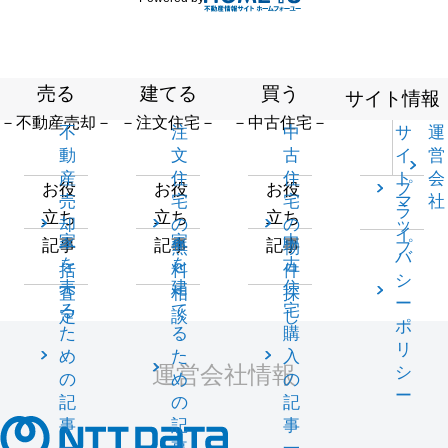
売る
建てる
買う
サイト情報
－不動産売却－
－注文住宅－
－中古住宅－
不
注
中
サ
運
動
文
古
イ
営
産
住
住
ト
会
プ
お役
お役
お役
売
宅
宅
マ
社
ラ
立ち
立ち
立ち
却
の
の
ッ
イ
家
家
中
記事
記事
記事
一
無
物
プ
バ
を
を
古
括
料
件
シ
売
建
住
査
相
探
ー
る
て
宅
定
談
し
ポ
た
る
購
リ
め
た
入
運営会社情報
シ
の
め
の
ー
記
の
記
事
記
事