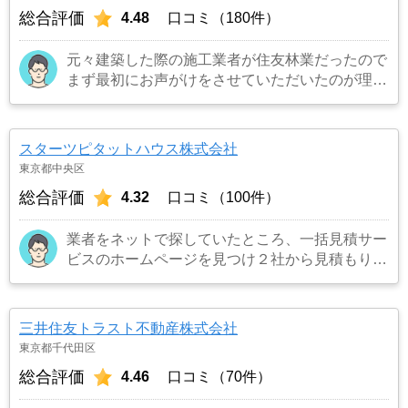
総合評価
4.48
口コミ（180件）
元々建築した際の施工業者が住友林業だったので
まず最初にお声がけをさせていただいたのが理由
です。結果として正解でした。（売却もスムーズ
にできたため）
…もっと見る
スターツピタットハウス株式会社
東京都中央区
総合評価
4.32
口コミ（100件）
業者をネットで探していたところ、一括見積サー
ビスのホームページを見つけ２社から見積もりを
受け、同じ条件で売り出したところ、ネット掲載
からわずか３日でピタットハウスから購入希望の
者がいると連絡を受け売却が決まったため。
…
三井住友トラスト不動産株式会社
もっと見る
東京都千代田区
総合評価
4.46
口コミ（70件）