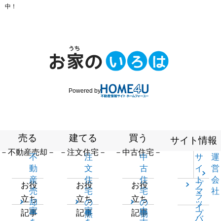
中！
Powered by
売る
建てる
買う
サイト情報
－不動産売却－
－注文住宅－
－中古住宅－
不
注
中
サ
運
動
文
古
イ
営
産
住
住
ト
会
プ
お役
お役
お役
売
宅
宅
マ
社
ラ
立ち
立ち
立ち
却
の
の
ッ
イ
家
家
中
記事
記事
記事
一
無
物
プ
バ