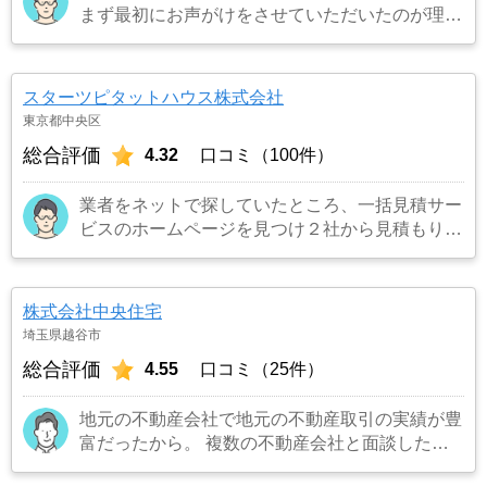
まず最初にお声がけをさせていただいたのが理由
です。結果として正解でした。（売却もスムーズ
にできたため）
…もっと見る
スターツピタットハウス株式会社
東京都中央区
総合評価
4.32
口コミ（100件）
業者をネットで探していたところ、一括見積サー
ビスのホームページを見つけ２社から見積もりを
受け、同じ条件で売り出したところ、ネット掲載
からわずか３日でピタットハウスから購入希望の
者がいると連絡を受け売却が決まったため。
…
株式会社中央住宅
もっと見る
埼玉県越谷市
総合評価
4.55
口コミ（25件）
地元の不動産会社で地元の不動産取引の実績が豊
富だったから。 複数の不動産会社と面談した
が、一番信頼できる会社だと感じたから。
…も