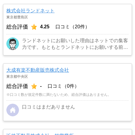
っと見る
株式会社ランドネット
東京都豊島区
総合評価
4.25
口コミ（20件）
ランドネットにお願いした理由はネットでの集客
力です。もともとランドネットにお願いする前は
地元の不動産屋に売却依頼を出していました。し
かし築年数がかなり経過していること、また駐車
場がないことで地元の不動産屋では取り扱っても
大成有楽不動産販売株式会社
らえませんでした。そこでそれまでに取引があ
東京都中央区
り、全国対応しているランドネットにお願いしま
総合評価
-
口コミ（0件）
した。
…もっと見る
※口コミ数が規定件数に満たないため、総合評価はありません。
口コミはまだありません