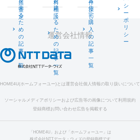
を
を
古
括
料
件
シ
売
建
住
査
相
探
ー
る
て
宅
定
談
し
ポ
た
る
購
リ
め
た
入
運営会社情報
シ
の
め
の
ー
記
の
記
事
記
事
一
事
一
覧
一
覧
覧
HOME4U(ホームフォーユー)とは
運営会社
個人情報の取り扱いについて
ソーシャルメディアポリシーおよび広告等の画像について
利用規約
登録商標
お問い合わせ
広告を掲載する
「HOME4U」および「ホームフォーユー」は
株式会社NTTデータ・ウィズの登録商標です