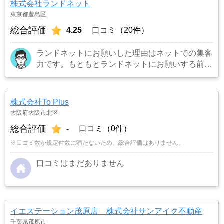
株式会社ランドネット
東京都豊島区
総合評価
4.25
口コミ（20件）
ランドネットにお願いした理由はネットでの集客
力です。もともとランドネットにお願いする前は
地元の不動産屋に売却依頼を出していました。し
かし築年数がかなり経過していること、また駐車
場がないことで地元の不動産屋では取り扱っても
株式会社To Plus
らえませんでした。そこでそれまでに取引があ
大阪府大阪市北区
り、全国対応しているランドネットにお願いしま
総合評価
-
口コミ（0件）
した。
…もっと見る
※口コミ数が規定件数に満たないため、総合評価はありません。
口コミはまだありません
イエステーション茂原店 株式会社サンアイク不動産
千葉県茂原市