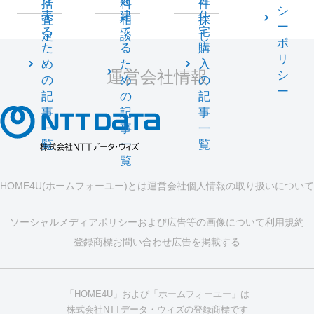
括
料
件
シ
売
建
住
査
相
探
ー
る
て
宅
定
談
し
ポ
た
る
購
リ
め
た
入
運営会社情報
シ
の
め
の
ー
記
の
記
事
記
事
一
事
一
覧
一
覧
覧
HOME4U(ホームフォーユー)とは
運営会社
個人情報の取り扱いについて
ソーシャルメディアポリシーおよび広告等の画像について
利用規約
登録商標
お問い合わせ
広告を掲載する
「HOME4U」および「ホームフォーユー」は
株式会社NTTデータ・ウィズの登録商標です