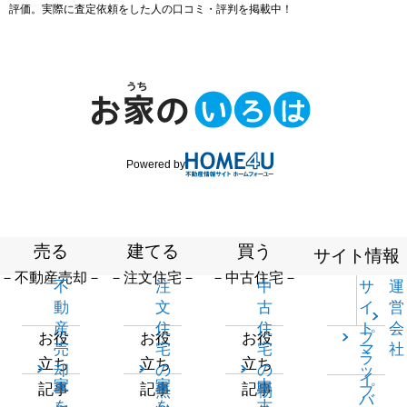
評価。実際に査定依頼をした人の口コミ・評判を掲載中！
Powered by
売る
建てる
買う
サイト情報
－不動産売却－
－注文住宅－
－中古住宅－
不
注
中
サ
運
動
文
古
イ
営
産
住
住
ト
会
プ
お役
お役
お役
売
宅
宅
マ
社
ラ
立ち
立ち
立ち
却
の
の
ッ
イ
家
家
中
記事
記事
記事
一
無
物
プ
バ
を
を
古