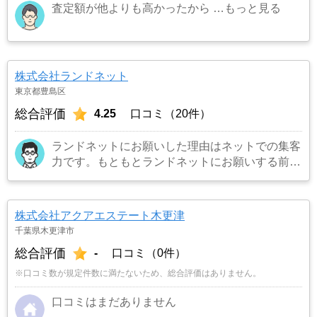
査定額が他よりも高かったから
…もっと見る
株式会社ランドネット
東京都豊島区
総合評価
4.25
口コミ（20件）
ランドネットにお願いした理由はネットでの集客
力です。もともとランドネットにお願いする前は
地元の不動産屋に売却依頼を出していました。し
かし築年数がかなり経過していること、また駐車
場がないことで地元の不動産屋では取り扱っても
株式会社アクアエステート木更津
らえませんでした。そこでそれまでに取引があ
千葉県木更津市
り、全国対応しているランドネットにお願いしま
総合評価
-
口コミ（0件）
した。
…もっと見る
※口コミ数が規定件数に満たないため、総合評価はありません。
口コミはまだありません