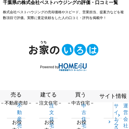
千葉県の株式会社ベストハウジングの評価・口コミ一覧
株式会社ベストハウジングの売却価格やスピード、営業担当、提案力などを複
数項目で評価。実際に査定依頼をした人の口コミ・評判を掲載中！
Powered by
売る
建てる
買う
サイト情報
－不動産売却－
－注文住宅－
－中古住宅－
不
注
中
サ
運
動
文
古
イ
営
産
住
住
ト
会
プ
お役
お役
お役
売
宅
宅
マ
社
ラ