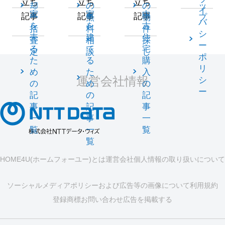
立ち
立ち
立ち
却
の
の
ッ
イ
家
家
中
記事
記事
記事
一
無
物
プ
バ
を
を
古
括
料
件
シ
売
建
住
査
相
探
ー
る
て
宅
定
談
し
ポ
た
る
購
リ
め
た
入
運営会社情報
シ
の
め
の
ー
記
の
記
事
記
事
一
事
一
覧
一
覧
覧
HOME4U(ホームフォーユー)とは
運営会社
個人情報の取り扱いについて
ソーシャルメディアポリシーおよび広告等の画像について
利用規約
登録商標
お問い合わせ
広告を掲載する