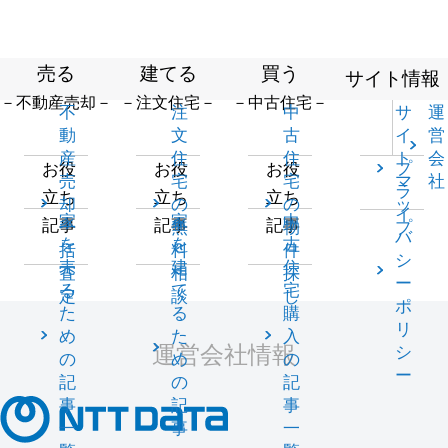
売る
建てる
買う
サイト情報
－不動産売却－
－注文住宅－
－中古住宅－
不
注
中
サ
運
動
文
古
イ
営
産
住
住
ト
会
プ
お役
お役
お役
売
宅
宅
マ
社
ラ
立ち
立ち
立ち
却
の
の
ッ
イ
家
家
中
記事
記事
記事
一
無
物
プ
バ
を
を
古
括
料
件
シ
売
建
住
査
相
探
ー
る
て
宅
定
談
し
ポ
た
る
購
リ
め
た
入
運営会社情報
シ
の
め
の
ー
記
の
記
事
記
事
一
事
一