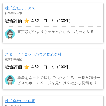
にできたため）
…もっと見る
株式会社カチタス
群馬県桐生市
総合評価
4.32
口コミ（130件）
査定額が他よりも高かったから
…もっと見る
スターツピタットハウス株式会社
東京都中央区
総合評価
4.32
口コミ（100件）
業者をネットで探していたところ、一括見積サー
ビスのホームページを見つけ２社から見積もりを
受け、同じ条件で売り出したところ、ネット掲載
からわずか３日でピタットハウスから購入希望の
者がいると連絡を受け売却が決まったため。
…
株式会社中央住宅
もっと見る
埼玉県越谷市