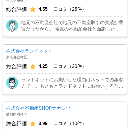
総合評価
4.55
口コミ（25件）
地元の不動産会社で地元の不動産取引の実績が豊
富だったから。 複数の不動産会社と面談した
が、一番信頼できる会社だと感じたから。
…も
っと見る
株式会社ランドネット
東京都豊島区
総合評価
4.25
口コミ（20件）
ランドネットにお願いした理由はネットでの集客
力です。もともとランドネットにお願いする前は
地元の不動産屋に売却依頼を出していました。し
かし築年数がかなり経過していること、また駐車
場がないことで地元の不動産屋では取り扱っても
株式会社不動産SHOPナカジツ
らえませんでした。そこでそれまでに取引があ
愛知県岡崎市
り、全国対応しているランドネットにお願いしま
総合評価
3.99
口コミ（10件）
した。
…もっと見る