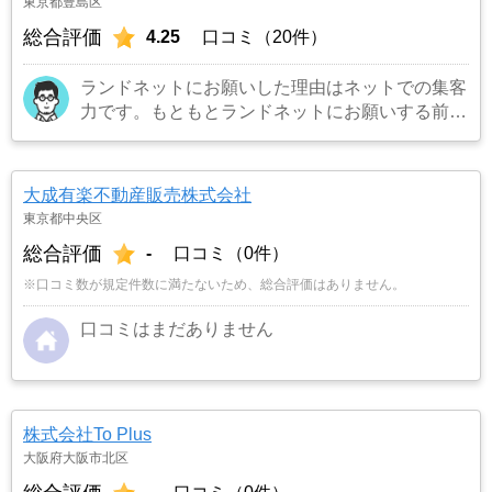
東京都豊島区
総合評価
4.25
口コミ（20件）
ランドネットにお願いした理由はネットでの集客
力です。もともとランドネットにお願いする前は
地元の不動産屋に売却依頼を出していました。し
かし築年数がかなり経過していること、また駐車
場がないことで地元の不動産屋では取り扱っても
大成有楽不動産販売株式会社
らえませんでした。そこでそれまでに取引があ
東京都中央区
り、全国対応しているランドネットにお願いしま
総合評価
-
口コミ（0件）
した。
…もっと見る
※口コミ数が規定件数に満たないため、総合評価はありません。
口コミはまだありません
株式会社To Plus
大阪府大阪市北区