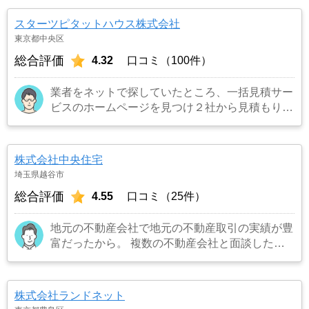
スターツピタットハウス株式会社
東京都中央区
総合評価
4.32
口コミ（100件）
業者をネットで探していたところ、一括見積サー
ビスのホームページを見つけ２社から見積もりを
受け、同じ条件で売り出したところ、ネット掲載
からわずか３日でピタットハウスから購入希望の
者がいると連絡を受け売却が決まったため。
…
株式会社中央住宅
もっと見る
埼玉県越谷市
総合評価
4.55
口コミ（25件）
地元の不動産会社で地元の不動産取引の実績が豊
富だったから。 複数の不動産会社と面談した
が、一番信頼できる会社だと感じたから。
…も
っと見る
株式会社ランドネット