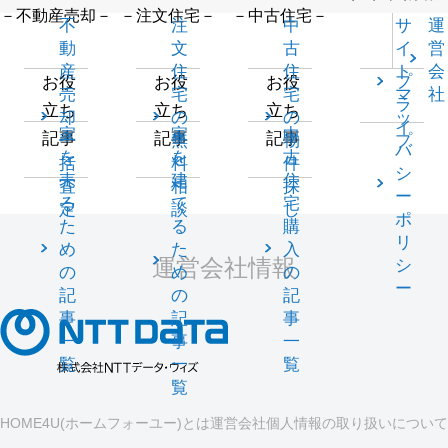
－不動産売却－
－注文住宅－
－中古住宅－
不
注
中
サ
運
動
文
古
イ
営
産
住
住
ト
会
プ
お役
お役
お役
売
宅
宅
マ
社
ラ
立ち
立ち
立ち
却
の
の
ッ
イ
家
家
中
記事
記事
記事
一
無
物
プ
バ
を
を
古
括
料
件
シ
売
建
住
査
相
探
ー
る
て
宅
定
談
し
ポ
た
る
購
リ
め
た
入
運営会社情報
シ
の
め
の
ー
記
の
記
事
記
事
一
事
一
覧
一
覧
覧
HOME4U(ホームフォーユー)とは
運営会社
個人情報の取り扱いについて