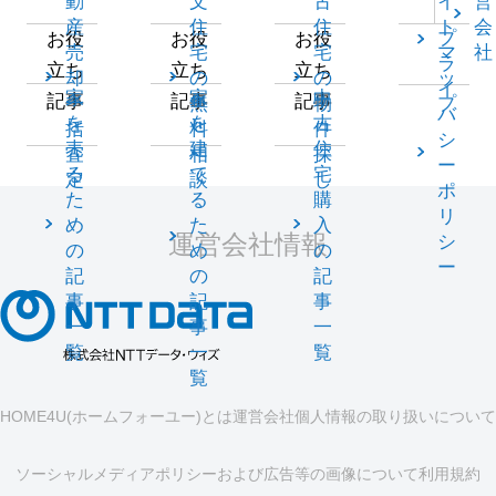
動
文
古
イ
営
産
住
住
ト
会
プ
お役
お役
お役
売
宅
宅
マ
社
ラ
立ち
立ち
立ち
却
の
の
ッ
イ
家
家
中
記事
記事
記事
一
無
物
プ
バ
を
を
古
括
料
件
シ
売
建
住
査
相
探
ー
る
て
宅
定
談
し
ポ
た
る
購
リ
め
た
入
運営会社情報
シ
の
め
の
ー
記
の
記
事
記
事
一
事
一
覧
一
覧
覧
HOME4U(ホームフォーユー)とは
運営会社
個人情報の取り扱いについて
ソーシャルメディアポリシーおよび広告等の画像について
利用規約