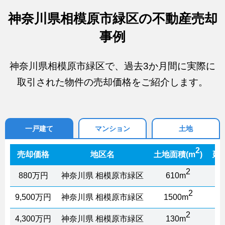
神奈川県相模原市緑区の不動産売却
事例
神奈川県相模原市緑区で、過去3か月間に実際に
取引された物件の売却価格をご紹介します。
一戸建て
マンション
土地
2
売却価格
地区名
土地面積(m
)
延
2
880万円
神奈川県 相模原市緑区
610m
2
9,500万円
神奈川県 相模原市緑区
1500m
2
4,300万円
神奈川県 相模原市緑区
130m