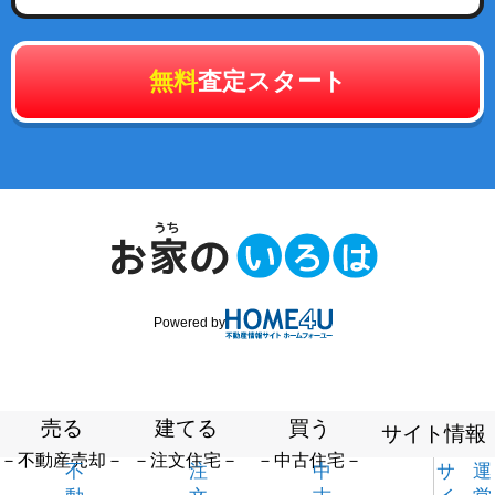
無料
査定スタート
Powered by
売る
建てる
買う
サイト情報
－不動産売却－
－注文住宅－
－中古住宅－
不
注
中
サ
運