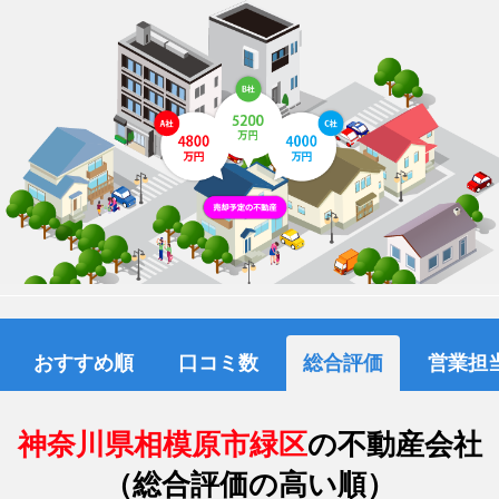
おすすめ順
口コミ数
総合評価
営業担
神奈川県相模原市緑区
の不動産会社
（総合評価の高い順）