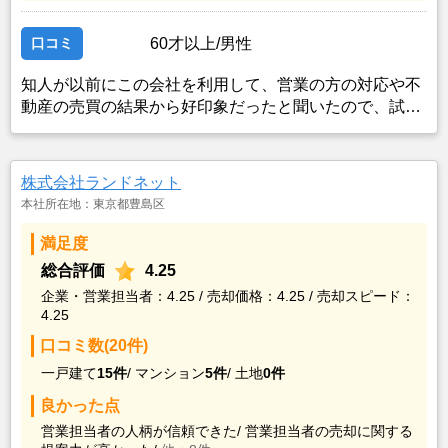
口コミ
60才以上/男性
知人が以前にこの会社を利用して、営業の方の対応や不
動産の売買の結果から好印象だったと聞いたので、試し
にコンタクトを取ったところ、対応して頂いた営業の方
が信頼の置けそうな方で、知識もあり経験豊富な印象だ
ったので、利用した。
株式会社ランドネット
本社所在地：東京都豊島区
満足度
総合評価
4.25
企業・営業担当者：4.25 / 売却価格：4.25 / 売却スピード：
4.25
口コミ数(20件)
一戸建て
15件
/
マンション
5件
/
土地
0件
良かった点
営業担当者の人柄が信頼できた/
営業担当者の売却に関する