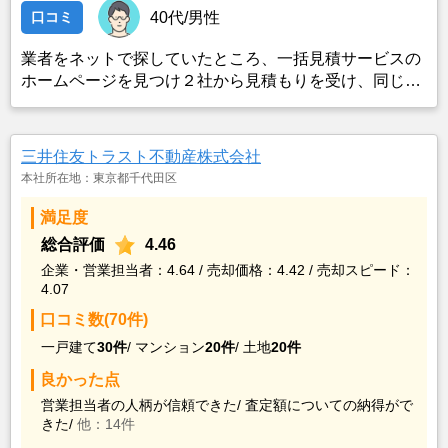
口コミ
40代/男性
業者をネットで探していたところ、一括見積サービスの
ホームページを見つけ２社から見積もりを受け、同じ条
件で売り出したところ、ネット掲載からわずか３日でピ
タットハウスから購入希望の者がいると連絡を受け売却
が決まったため。
三井住友トラスト不動産株式会社
本社所在地：東京都千代田区
満足度
総合評価
4.46
企業・営業担当者：4.64 / 売却価格：4.42 / 売却スピード：
4.07
口コミ数(70件)
一戸建て
30件
/
マンション
20件
/
土地
20件
良かった点
営業担当者の人柄が信頼できた/
査定額についての納得がで
きた/
他：14件