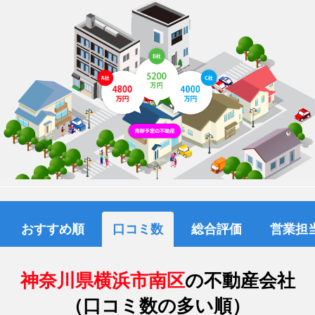
おすすめ順
口コミ数
総合評価
営業担
神奈川県横浜市南区
の不動産会社
（口コミ数の多い順）