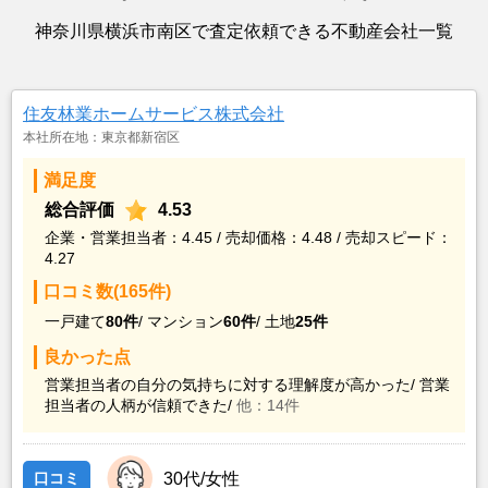
神奈川県横浜市南区で査定依頼できる不動産会社一覧
住友林業ホームサービス株式会社
本社所在地：東京都新宿区
満足度
総合評価
4.53
企業・営業担当者：4.45 / 売却価格：4.48 / 売却スピード：
4.27
口コミ数(165件)
一戸建て
80件
/
マンション
60件
/
土地
25件
良かった点
営業担当者の自分の気持ちに対する理解度が高かった/
営業
担当者の人柄が信頼できた/
他：14件
口コミ
30代/女性