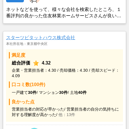
ネットなどを使って、様々な会社を検索したところ、１
番評判の良かった住友林業ホームサービスさんが良いの
ではないかと思い、実際に資料などを請求した上で決定
した。また、最近売却した経験のある知人からのアドバ
イスの影響もあった。
スターツピタットハウス株式会社
本社所在地：東京都中央区
満足度
総合評価
4.32
企業・営業担当者：4.30 / 売却価格：4.30 / 売却スピード：
4.09
口コミ数(100件)
一戸建て
30件
/
マンション
30件
/
土地
40件
良かった点
営業担当者の対応が早かった/
営業担当者の自分の気持ちに
対する理解度が高かった/
他：13件