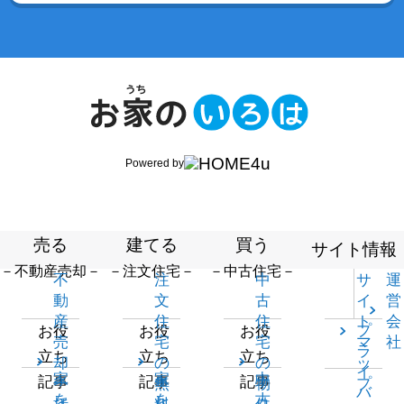
Powered by
売る
建てる
買う
サイト情報
－不動産売却－
－注文住宅－
－中古住宅－
不
注
中
サ
運
動
文
古
イ
営
産
住
住
ト
会
プ
お役
お役
お役
売
宅
宅
マ
社
ラ
立ち
立ち
立ち
却
の
の
ッ
イ
家
家
中
記事
記事
記事
一
無
物
プ
バ
を
を
古