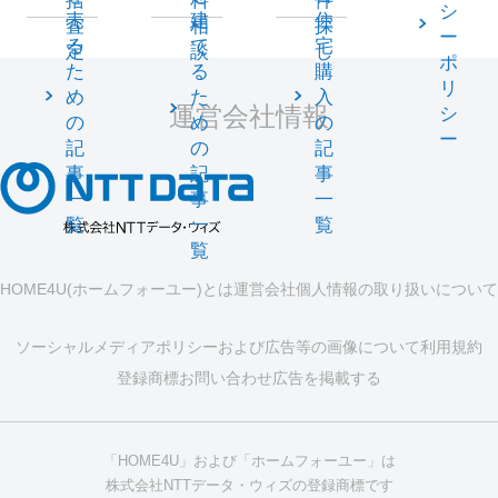
括
料
件
シ
売
建
住
査
相
探
ー
る
て
宅
定
談
し
ポ
た
る
購
リ
め
た
入
運営会社情報
シ
の
め
の
ー
記
の
記
事
記
事
一
事
一
覧
一
覧
覧
HOME4U(ホームフォーユー)とは
運営会社
個人情報の取り扱いについて
ソーシャルメディアポリシーおよび広告等の画像について
利用規約
登録商標
お問い合わせ
広告を掲載する
「HOME4U」および「ホームフォーユー」は
株式会社NTTデータ・ウィズの登録商標です