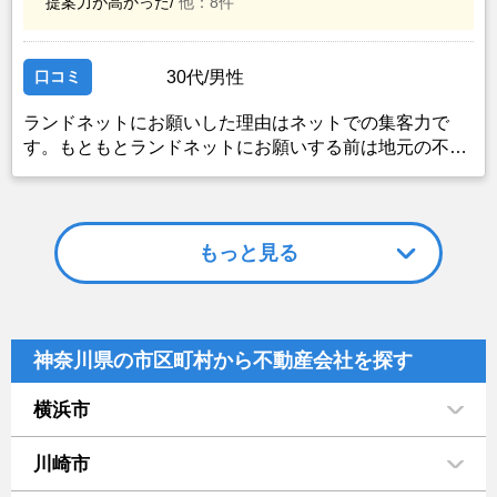
提案力が高かった/
他：8件
口コミ
30代/男性
ランドネットにお願いした理由はネットでの集客力で
す。もともとランドネットにお願いする前は地元の不動
産屋に売却依頼を出していました。しかし築年数がかな
り経過していること、また駐車場がないことで地元の不
動産屋では取り扱ってもらえませんでした。そこでそれ
までに取引があり、全国対応しているランドネットにお
もっと見る
願いしました。
神奈川県の市区町村から不動産会社を探す
横浜市
川崎市