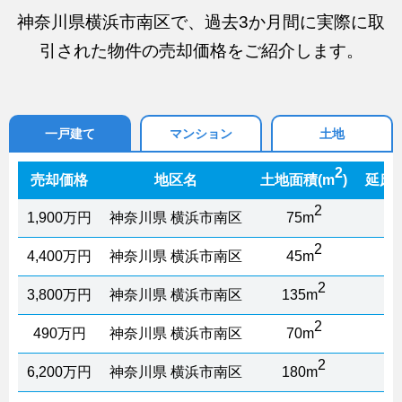
神奈川県横浜市南区で、過去3か月間に実際に取
引された物件の売却価格をご紹介します。
一戸建て
マンション
土地
2
売却価格
地区名
土地面積(m
)
延床
2
1,900万円
神奈川県 横浜市南区
75m
8
2
4,400万円
神奈川県 横浜市南区
45m
8
2
3,800万円
神奈川県 横浜市南区
135m
9
2
490万円
神奈川県 横浜市南区
70m
6
2
6,200万円
神奈川県 横浜市南区
180m
1